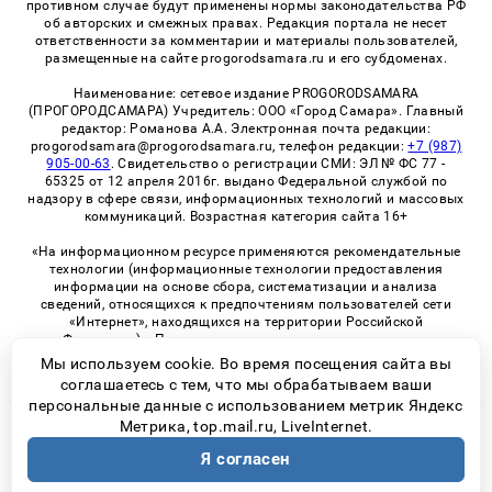
противном случае будут применены нормы законодательства РФ
об авторских и смежных правах. Редакция портала не несет
ответственности за комментарии и материалы пользователей,
размещенные на сайте progorodsamara.ru и его субдоменах.
Наименование: сетевое издание PROGORODSAMARA
(ПРОГОРОДСАМАРА) Учредитель: ООО «Город Самара». Главный
редактор: Романова А.А. Электронная почта редакции:
progorodsamara@progorodsamara.ru, телефон редакции:
+7 (987)
905-00-63
. Свидетельство о регистрации СМИ: ЭЛ № ФС 77 -
65325 от 12 апреля 2016г. выдано Федеральной службой по
надзору в сфере связи, информационных технологий и массовых
коммуникаций. Возрастная категория сайта 16+
«На информационном ресурсе применяются рекомендательные
технологии (информационные технологии предоставления
информации на основе сбора, систематизации и анализа
сведений, относящихся к предпочтениям пользователей сети
«Интернет», находящихся на территории Российской
Федерации)». Правила применения рекомендательных
технологий в виджетах рекламно-обменной сети
«СМИ2» (PDF)
Мы используем cookie. Во время посещения сайта вы
соглашаетесь с тем, что мы обрабатываем ваши
персональные данные с использованием метрик Яндекс
Метрика, top.mail.ru, LiveInternet.
© 2026 «ProGorodSamara» | Все права защищены
Я согласен
Возрастная категория сайта 16+
Политика конфиденциальности