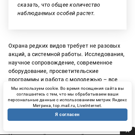
сказать, что общее количество
наблюдаемых особей растет.
Охрана редких видов требует не разовых
акций, а системной работы. Исследования,
научное сопровождение, современное
оборудование, просветительские
программы и работа с молодежью
–
все
это стало возможным благодаря
Мы используем cookie. Во время посещения сайта вы
соглашаетесь с тем, что мы обрабатываем ваши
партнерству национального парка
персональные данные с использованием метрик Яндекс
«Самарская Лука» и предприятий
Метрика, top.mail.ru, LiveInternet.
самарской производственной площадки
Я согласен
ПАО НК «Роснефть».