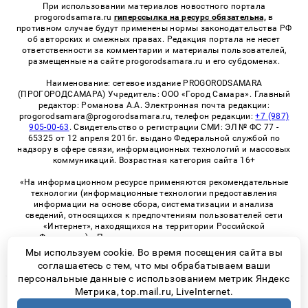
При использовании материалов новостного портала
progorodsamara.ru
гиперссылка на ресурс обязательна,
в
противном случае будут применены нормы законодательства РФ
об авторских и смежных правах. Редакция портала не несет
ответственности за комментарии и материалы пользователей,
размещенные на сайте progorodsamara.ru и его субдоменах.
Наименование: сетевое издание PROGORODSAMARA
(ПРОГОРОДСАМАРА) Учредитель: ООО «Город Самара». Главный
редактор: Романова А.А. Электронная почта редакции:
progorodsamara@progorodsamara.ru, телефон редакции:
+7 (987)
905-00-63
. Свидетельство о регистрации СМИ: ЭЛ № ФС 77 -
65325 от 12 апреля 2016г. выдано Федеральной службой по
надзору в сфере связи, информационных технологий и массовых
коммуникаций. Возрастная категория сайта 16+
«На информационном ресурсе применяются рекомендательные
технологии (информационные технологии предоставления
информации на основе сбора, систематизации и анализа
сведений, относящихся к предпочтениям пользователей сети
«Интернет», находящихся на территории Российской
Федерации)». Правила применения рекомендательных
технологий в виджетах рекламно-обменной сети
«СМИ2» (PDF)
Мы используем cookie. Во время посещения сайта вы
соглашаетесь с тем, что мы обрабатываем ваши
персональные данные с использованием метрик Яндекс
Метрика, top.mail.ru, LiveInternet.
© 2026 «ProGorodSamara» | Все права защищены