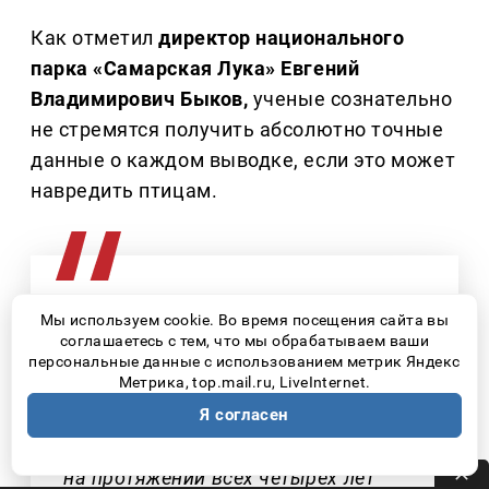
Как отметил
директор национального
парка «Самарская Лука» Евгений
Владимирович Быков,
ученые сознательно
не стремятся получить абсолютно точные
данные о каждом выводке, если это может
навредить птицам.
Мы используем cookie. Во время посещения сайта вы
– Отслеживать очно количество
соглашаетесь с тем, что мы обрабатываем ваши
птенцов достаточно сложно и даже
персональные данные с использованием метрик Яндекс
Метрика, top.mail.ru, LiveInternet.
опасно – потому что птицы могут
пострадать. Отслеживать точное
Я согласен
количество у нас задачи не было, но
на протяжении всех четырех лет