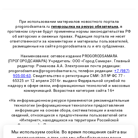
При использовании материалов новостного портала
progorodsamara.ru
гиперссылка на ресурс обязательна,
в
противном случае будут применены нормы законодательства РФ
об авторских и смежных правах. Редакция портала не несет
ответственности за комментарии и материалы пользователей,
размещенные на сайте progorodsamara.ru и его субдоменах.
Наименование: сетевое издание PROGORODSAMARA
(ПРОГОРОДСАМАРА) Учредитель: ООО «Город Самара». Главный
редактор: Романова А.А. Электронная почта редакции:
progorodsamara@progorodsamara.ru, телефон редакции:
+7 (987)
905-00-63
. Свидетельство о регистрации СМИ: ЭЛ № ФС 77 -
65325 от 12 апреля 2016г. выдано Федеральной службой по
надзору в сфере связи, информационных технологий и массовых
коммуникаций. Возрастная категория сайта 16+
«На информационном ресурсе применяются рекомендательные
технологии (информационные технологии предоставления
информации на основе сбора, систематизации и анализа
сведений, относящихся к предпочтениям пользователей сети
«Интернет», находящихся на территории Российской
Федерации)». Правила применения рекомендательных
технологий в виджетах рекламно-обменной сети
«СМИ2» (PDF)
Мы используем cookie. Во время посещения сайта вы
соглашаетесь с тем, что мы обрабатываем ваши