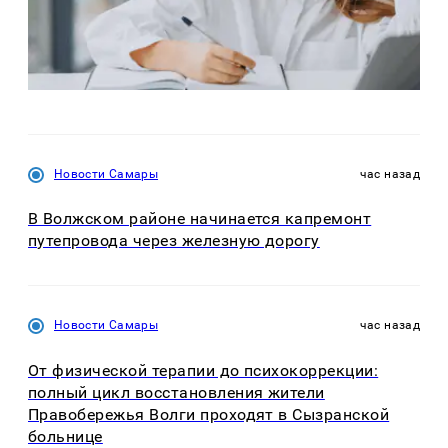
Новости Самары
час назад
В Волжском районе начинается капремонт
путепровода через железную дорогу
Новости Самары
час назад
От физической терапии до психокоррекции:
полный цикл восстановления жители
Правобережья Волги проходят в Сызранской
больнице