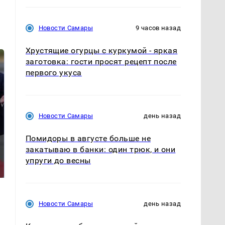
Новости Самары
9 часов назад
Хрустящие огурцы с куркумой - яркая
заготовка: гости просят рецепт после
первого укуса
Новости Самары
день назад
Помидоры в августе больше не
На Урале из казны
Такую зиму в России
закатываю в банки: один трюк, и они
были украдены 18
никто не ждал: как
упруги до весны
миллионов рублей
так?!
Новости Самары
день назад