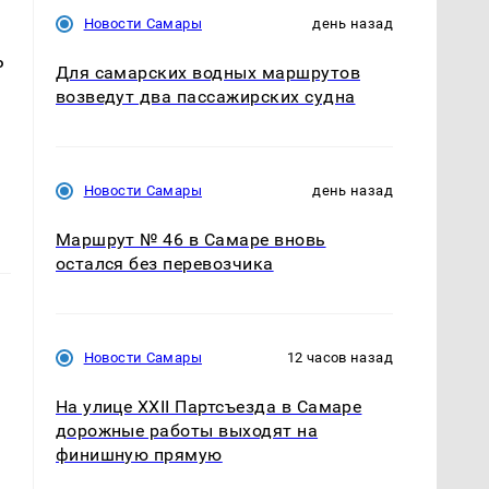
Новости Самары
день назад
ь
Для самарских водных маршрутов
возведут два пассажирских судна
Новости Самары
день назад
Маршрут № 46 в Самаре вновь
остался без перевозчика
Новости Самары
12 часов назад
На улице XXII Партсъезда в Самаре
дорожные работы выходят на
финишную прямую