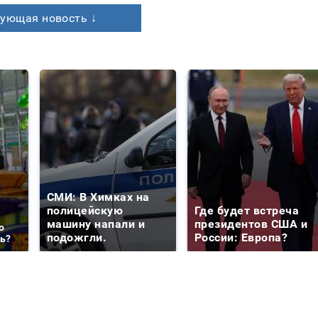
ующая новость ↓
СМИ: В Химках на
полицейскую
Где будет встреча
машину напали и
президентов США и
о
подожгли.
России: Европа?
ть?