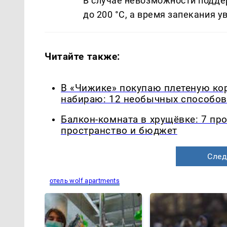
В случае невозможности поддер
до 200 °C, а время запекания у
Читайте также:
В «Чижике» покупаю плетеную корз
набираю: 12 необычных способов 
Балкон-комната в хрущёвке: 7 пр
пространство и бюджет
След
отель wolf apartments