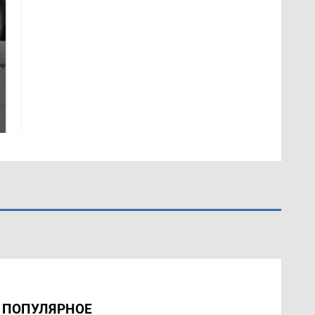
Где будет встреча
Как выглядит место
президентов США и
крушение вертолета на
России: Европа?
Кавказе: смотреть
ПОПУЛЯРНОЕ