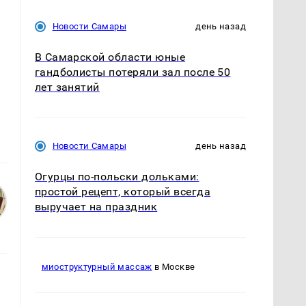
Новости Самары
день назад
В Самарской области юные
гандболисты потеряли зал после 50
лет занятий
Новости Самары
день назад
Огурцы по‑польски дольками:
простой рецепт, который всегда
выручает на праздник
миоструктурный массаж
в Москве