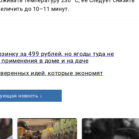
живать температуру 230 °C, её следует снизить
величить до 10–11 минут.
инку за 499 рублей, но ягоды туда не
применения в доме и на даче
оверенных идей, которые экономят
ующая новость ↓