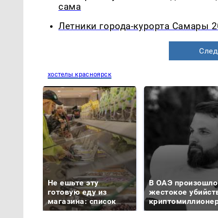
сама
Летники города-курорта Самары 2
След
хостелы красноярск
Не ешьте эту
В ОАЭ произошло
готовую еду из
жестокое убийст
магазина: список
криптомиллионе