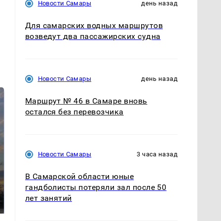
Новости Самары
день назад
Для самарских водных маршрутов
возведут два пассажирских судна
Новости Самары
день назад
Маршрут № 46 в Самаре вновь
остался без перевозчика
Новости Самары
3 часа назад
СМИ: В Химках на
В Самарской области юные
полицейскую
гандболисты потеряли зал после 50
В магазинах России
машину напали и
ажиотаж из-за этого
лет занятий
подожгли.
продукта: что купить?