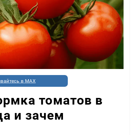
вайтесь в MAX
ормка томатов в
гда и зачем