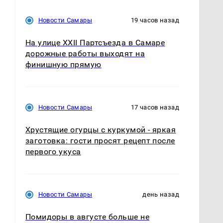
Новости Самары
19 часов назад
На улице XXII Партсъезда в Самаре
дорожные работы выходят на
финишную прямую
Новости Самары
17 часов назад
Хрустящие огурцы с куркумой - яркая
заготовка: гости просят рецепт после
первого укуса
Новости Самары
день назад
Помидоры в августе больше не