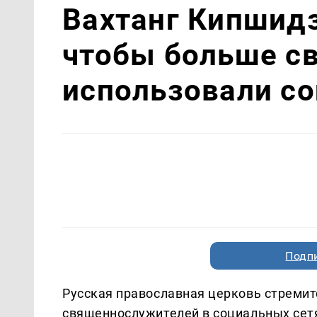
Вахтанг Кипшидз
чтобы больше с
использовали со
Подп
Русская православная церковь стремит
священнослужителей в социальных сетя