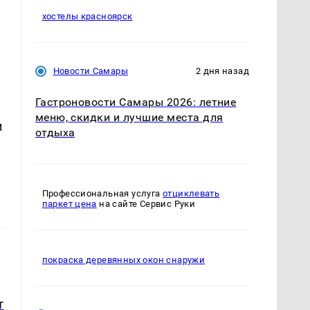
хостелы красноярск
Новости Самары
2 дня назад
Гастроновости Самары 2026: летние
меню, скидки и лучшие места для
и
отдыха
Профессиональная услуга
отциклевать
паркет цена
на сайте Сервис Руки
покраска деревянных окон снаружи
т