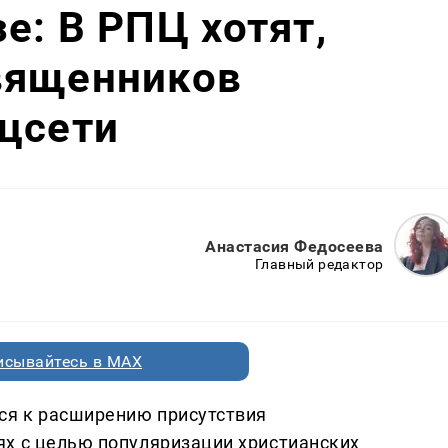
е: В РПЦ хотят,
вященников
цсети
Анастасия Федосеева
Главный редактор
исывайтесь в MAX
ся к расширению присутствия
х с целью популяризации христианских