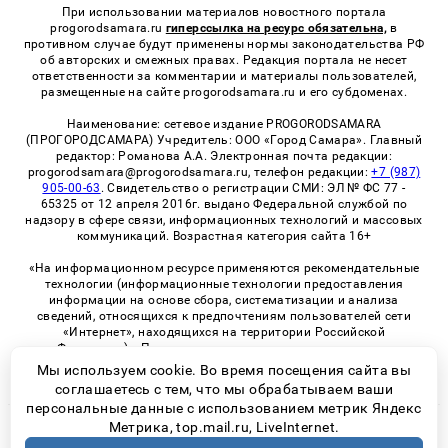
При использовании материалов новостного портала
progorodsamara.ru
гиперссылка на ресурс обязательна,
в
противном случае будут применены нормы законодательства РФ
об авторских и смежных правах. Редакция портала не несет
ответственности за комментарии и материалы пользователей,
размещенные на сайте progorodsamara.ru и его субдоменах.
Наименование: сетевое издание PROGORODSAMARA
(ПРОГОРОДСАМАРА) Учредитель: ООО «Город Самара». Главный
редактор: Романова А.А. Электронная почта редакции:
progorodsamara@progorodsamara.ru, телефон редакции:
+7 (987)
905-00-63
. Свидетельство о регистрации СМИ: ЭЛ № ФС 77 -
65325 от 12 апреля 2016г. выдано Федеральной службой по
надзору в сфере связи, информационных технологий и массовых
коммуникаций. Возрастная категория сайта 16+
«На информационном ресурсе применяются рекомендательные
технологии (информационные технологии предоставления
информации на основе сбора, систематизации и анализа
сведений, относящихся к предпочтениям пользователей сети
«Интернет», находящихся на территории Российской
Федерации)». Правила применения рекомендательных
технологий в виджетах рекламно-обменной сети
«СМИ2» (PDF)
Мы используем cookie. Во время посещения сайта вы
соглашаетесь с тем, что мы обрабатываем ваши
персональные данные с использованием метрик Яндекс
Метрика, top.mail.ru, LiveInternet.
© 2026 «ProGorodSamara» | Все права защищены