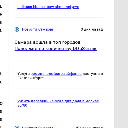
ь
radisson blu moscow sheremetyevo
я
а
.
Новости Самары
3 дня назад
Самара вошла в топ городов
Поволжья по количеству DDoS-атак
.
Услуга
ремонт телефонов айфонов
доступна в
Екатеринбурге
,
купить деревянные окна для дачи в москве
о
80/80
е
е
,
Новости Самары
10 часов назад