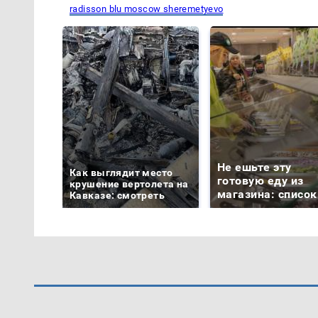
radisson blu moscow sheremetyevo
Не ешьте эту
Как выглядит место
готовую еду из
крушение вертолета на
магазина: список
Кавказе: смотреть