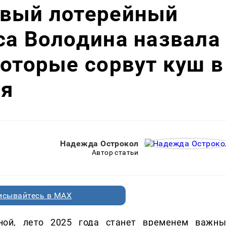
ивый лотерейный
са Володина назвала
которые сорвут куш в
ля
Надежда Острокол
Автор статьи
исывайтесь в MAX
ной, лето 2025 года станет временем важны