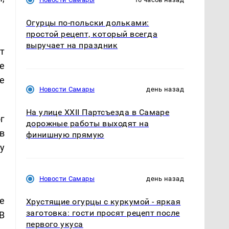
Огурцы по‑польски дольками:
простой рецепт, который всегда
выручает на праздник
т
е
е
Новости Самары
день назад
На улице XXII Партсъезда в Самаре
г
дорожные работы выходят на
в
финишную прямую
у
Новости Самары
день назад
е
Хрустящие огурцы с куркумой - яркая
заготовка: гости просят рецепт после
В
первого укуса