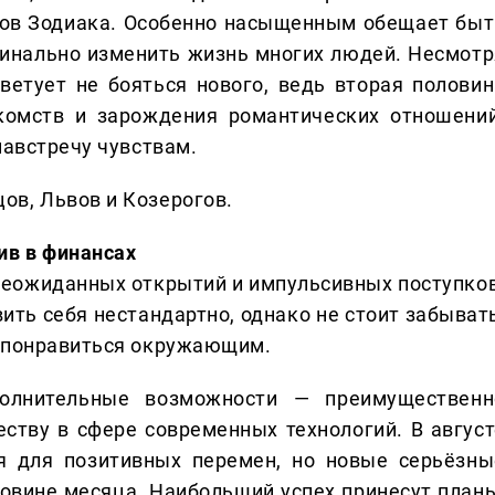
ков Зодиака. Особенно насыщенным обещает быт
динально изменить жизнь многих людей. Несмотр
ветует не бояться нового, ведь вторая половин
комств и зарождения романтических отношений
навстречу чувствам.
ов, Львов и Козерогов.
ив в финансах
неожиданных открытий и импульсивных поступков
ить себя нестандартно, однако не стоит забывать
у понравиться окружающим.
олнительные возможности — преимущественн
ству в сфере современных технологий. В август
мя для позитивных перемен, но новые серьёзны
овине месяца. Наибольший успех принесут планы