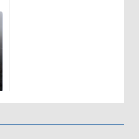
Таких событий не
В магазинах России
было с 1945: чего
ажиотаж из-за этого
ждать всем нам?
продукта: что купить?