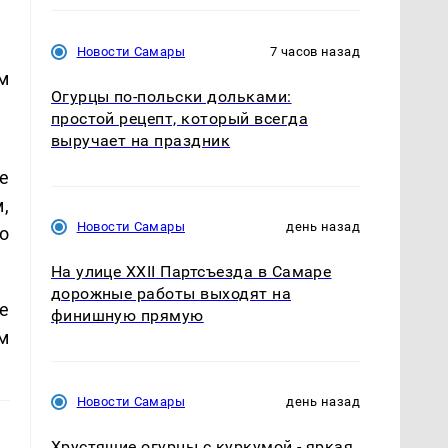
Новости Самары
7 часов назад
м
Огурцы по‑польски дольками:
простой рецепт, который всегда
выручает на праздник
е
,
Новости Самары
день назад
о
На улице XXII Партсъезда в Самаре
дорожные работы выходят на
е
финишную прямую
м
Новости Самары
день назад
Хрустящие огурцы с куркумой - яркая