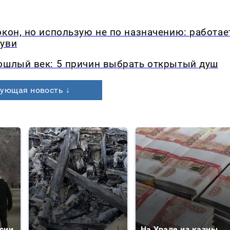
окон, но использую не по назначению: работае
буви
рошлый век: 5 причин выбрать открытый душ
ующая новость ↓
сии
На Урале из казны