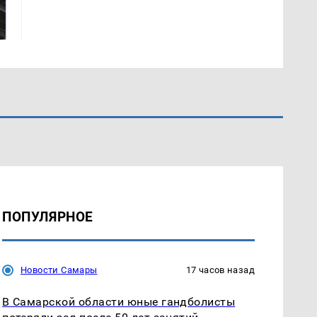
готовую еду из
жестокое убийство
магазина: список
криптомиллионера
ПОПУЛЯРНОЕ
Новости Самары
17 часов назад
В Самарской области юные гандболисты