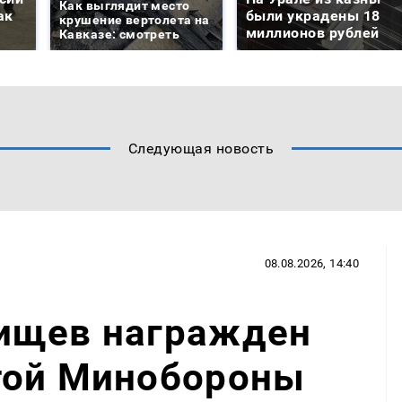
Как выглядит место
ак
были украдены 18
крушение вертолета на
миллионов рублей
Кавказе: смотреть
Следующая новость
08.08.2026, 14:40
ищев награжден
той Минобороны