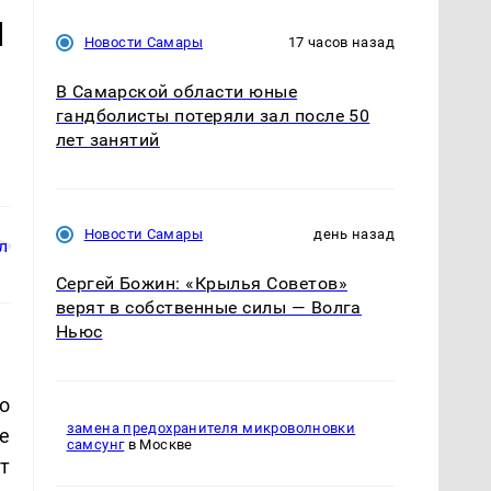
м
Новости Самары
17 часов назад
В Самарской области юные
гандболисты потеряли зал после 50
лет занятий
Новости Самары
день назад
Сергей Божин: «Крылья Советов»
верят в собственные силы — Волга
Ньюс
о
замена предохранителя микроволновки
е
самсунг
в Москве
т