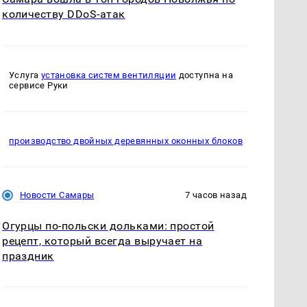
количеству DDoS-атак
Услуга
установка систем вентиляции
доступна на
сервисе Руки
производство двойных деревянных оконных блоков
Новости Самары
7 часов назад
Огурцы по‑польски дольками: простой
рецепт, который всегда выручает на
праздник