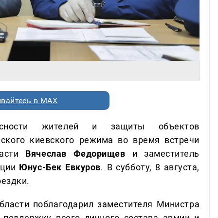
вайтесь в MAX
асности жителей и защиты объектов
еского киевского режима во время встречи
ласти
Вячеслав Федорищев
и заместитель
ации
Юнус-Бек Евкуров
. В субботу, 8 августа,
оездки.
области поблагодарил заместителя Министра
 поддержку всего личного состава армии и