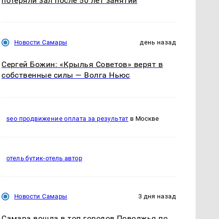
потеряли зал после 50 лет занятий
Новости Самары
день назад
Сергей Божин: «Крылья Советов» верят в
собственные силы — Волга Ньюс
seo продвижение оплата за результат
в Москве
отель бутик-отель автор
Новости Самары
3 дня назад
Самара вошла в топ городов Поволжья по