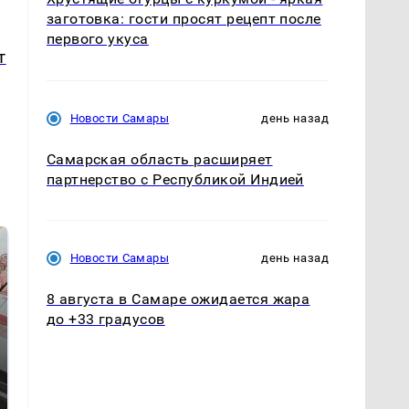
заготовка: гости просят рецепт после
первого укуса
т
Новости Самары
день назад
Самарская область расширяет
партнерство с Республикой Индией
Новости Самары
день назад
8 августа в Самаре ожидается жара
до +33 градусов
Не ешьте эту
В ОАЭ произошло