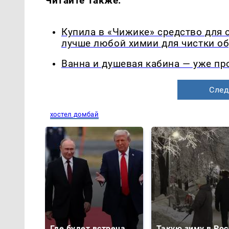
Читайте также:
Купила в «Чижике» средство для 
лучше любой химии для чистки о
Ванна и душевая кабина — уже п
След
хостел домбай
Где будет встреча
Такую зиму в Рос