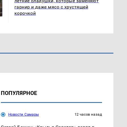
В ОАЭ произошло
летние оладушки, которые заменяют
Все новости по
жестокое убийство
гарнир и даже мясо с хрустящей
падению вертолета на
криптомиллионера
Кавказе: читать здесь
корочкой
ПОПУЛЯРНОЕ
Новости Самары
12 часов назад