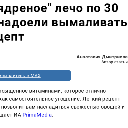
ядреное" лечо по 30
 надоели вымаливать
цепт
Анастасия Дмитриева
Автор статьи
исывайтесь в MAX
насыщенное витаминами, которое отлично
и как самостоятельное угощение. Легкий рецепт
а позволит вам насладиться свежестью овощей и
бщает ИА
PrimaMedia
.