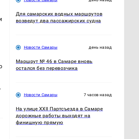
Для самарских водных маршрутов
и
возведут два пассажирских судна
Новости Самары
день назад
Маршрут № 46 в Самаре вновь
о
остался без перевозчика
т
Новости Самары
7 часов назад
На улице XXII Партсъезда в Самаре
дорожные работы выходят на
финишную прямую