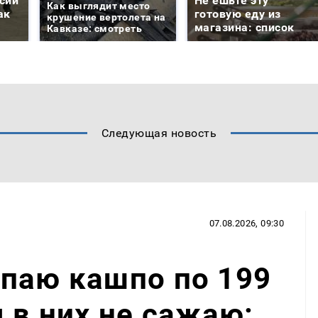
сии
Не ешьте эту
Как выглядит место
ак
готовую еду из
крушение вертолета на
магазина: список
Кавказе: смотреть
Следующая новость
07.08.2026, 09:30
паю кашпо по 199
 в них не сажаю: