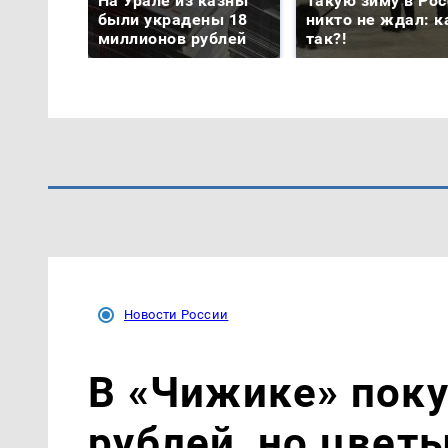
На Урале из казны
Такую зиму в Рос
были украдены 18
никто не ждал: к
миллионов рублей
так?!
Новости России
В «Чижике» поку
рублей, но цветы