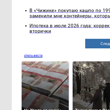
В «Чижике» покупаю кашпо по 199
заменили мне контейнеры, которы
Ипотека в июле 2026 года: корре
вторички
След
отель веста