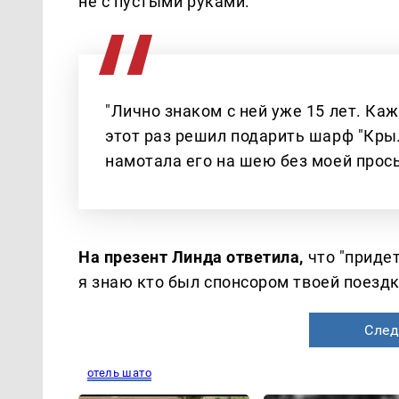
не с пустыми руками.
"Лично знаком с ней уже 15 лет. Ка
этот раз решил подарить шарф "Кры
намотала его на шею без моей прось
На презент Линда ответила,
что "приде
я знаю кто был спонсором твоей поездк
След
отель шато