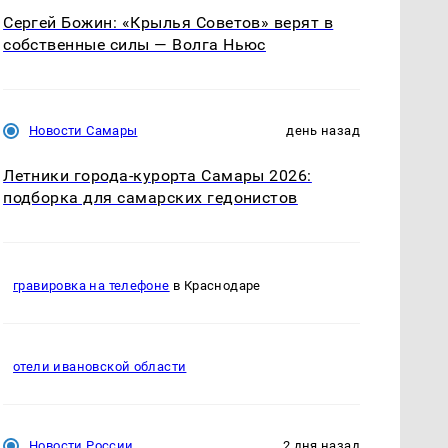
Сергей Божин: «Крылья Советов» верят в
собственные силы — Волга Ньюс
Новости Самары
день назад
Летники города-курорта Самары 2026:
подборка для самарских гедонистов
гравировка на телефоне
в Краснодаре
отели ивановской области
Новости России
2 дня назад