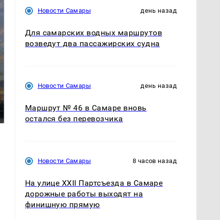
Новости Самары
день назад
Для самарских водных маршрутов
возведут два пассажирских судна
СМИ: В Химках на
Новости Самары
день назад
полицейскую
В магазинах России
машину напали и
ажиотаж из-за этого
Маршрут № 46 в Самаре вновь
подожгли.
продукта: что купить?
остался без перевозчика
Новости Самары
8 часов назад
На улице XXII Партсъезда в Самаре
дорожные работы выходят на
финишную прямую