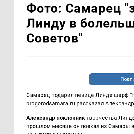
Фото: Самарец "
Линду в болель
Советов"
Подп
Самарец подарил певице Линде шарф "К
progorodsamara.ru рассказал Александ
Александр поклонник
творчества Линды
прошлом месяце он поехал из Самары в