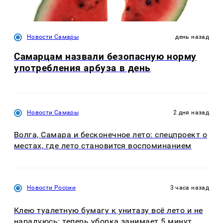
Новости Самары
день назад
Самарцам назвали безопасную норму
употребления арбуза в день
Новости Самары
2 дня назад
Волга, Самара и бесконечное лето: спецпроект о
местах, где лето становится воспоминанием
Новости России
3 часа назад
Клею туалетную бумагу к унитазу всё лето и не
нарадуюсь: теперь уборка занимает 5 минут