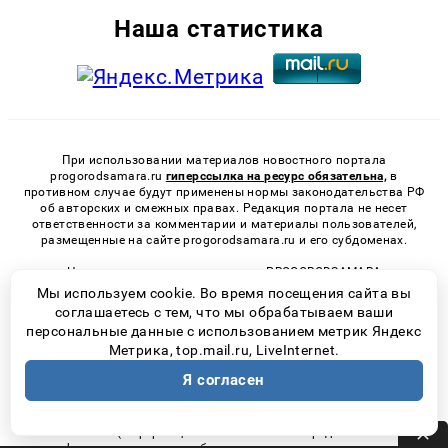
Наша статистика
При использовании материалов новостного портала
progorodsamara.ru
гиперссылка на ресурс обязательна,
в
противном случае будут применены нормы законодательства РФ
об авторских и смежных правах. Редакция портала не несет
ответственности за комментарии и материалы пользователей,
размещенные на сайте progorodsamara.ru и его субдоменах.
Наименование: сетевое издание PROGORODSAMARA
(ПРОГОРОДСАМАРА) Учредитель: ООО «Город Самара». Главный
Мы используем cookie. Во время посещения сайта вы
редактор: Романова А.А. Электронная почта редакции:
соглашаетесь с тем, что мы обрабатываем ваши
progorodsamara@progorodsamara.ru, телефон редакции:
+7 (987)
персональные данные с использованием метрик Яндекс
905-00-63
. Свидетельство о регистрации СМИ: ЭЛ № ФС 77 -
Метрика, top.mail.ru, LiveInternet.
65325 от 12 апреля 2016г. выдано Федеральной службой по
надзору в сфере связи, информационных технологий и массовых
Я согласен
коммуникаций. Возрастная категория сайта 16+
«На информационном ресурсе применяются рекомендательные
технологии (информационные технологии предоставления