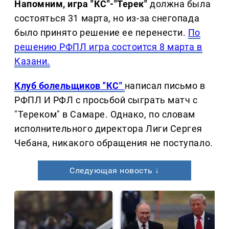
Напомним, игра "КС"-"Терек"
должна была
состояться 31 марта, но из-за снегопада
было принято решение ее перенести.
По
решению РФПЛ игра состоится 8 марта в
Казани.
Клуб болельщиков "КС"
написал письмо в
РФПЛ И РФЛ с просьбой сыграть матч с
"Тереком" в Самаре. Однако, по словам
исполнительного директора Лиги Сергея
Чебана, никакого обращения не поступало.
Следующая новость ↓