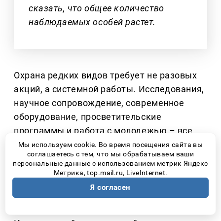
сказать, что общее количество
наблюдаемых особей растет.
Охрана редких видов требует не разовых
акций, а системной работы. Исследования,
научное сопровождение, современное
оборудование, просветительские
программы и работа с молодежью
–
все
это стало возможным благодаря
Мы используем cookie. Во время посещения сайта вы
соглашаетесь с тем, что мы обрабатываем ваши
партнерству национального парка
персональные данные с использованием метрик Яндекс
«Самарская Лука» и предприятий
Метрика, top.mail.ru, LiveInternet.
самарской производственной площадки
Я согласен
ПАО НК «Роснефть».