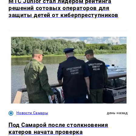
МТС Junior стал лидером рейтинга
решений сотовых операторов для
защиты детей от киберпреступников
Новости Самары
день назад
Под Самарой после столкновения
катеров начата проверка