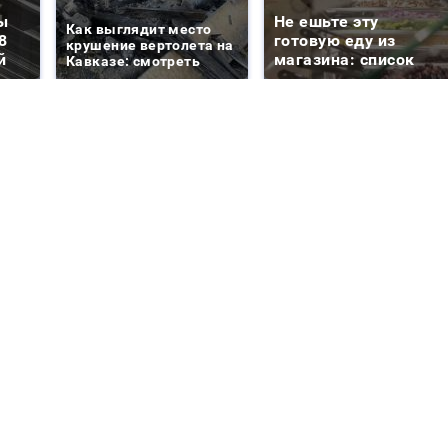
ы
Не ешьте эту
Как выглядит место
8
готовую еду из
крушение вертолета на
й
магазина: список
Кавказе: смотреть