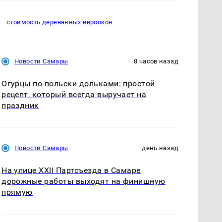
стоимость деревянных евроокон
Новости Самары
8 часов назад
Огурцы по‑польски дольками: простой
рецепт, который всегда выручает на
праздник
Новости Самары
день назад
На улице XXII Партсъезда в Самаре
дорожные работы выходят на финишную
прямую