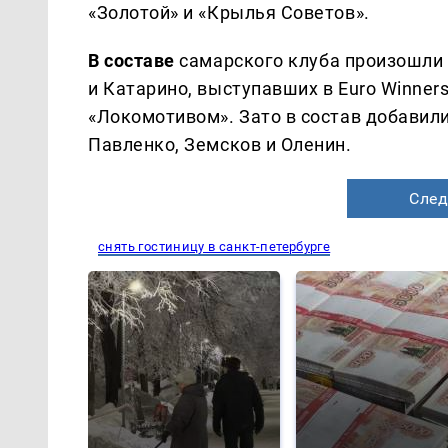
«Золотой» и «Крылья Советов».
В составе
самарского клуба произошли
и Катарино, выступавших в Euro Winner
«Локомотивом». Зато в состав добавили
Павленко, Земсков и Оленин.
След
снять гостиницу в санкт-петербурге