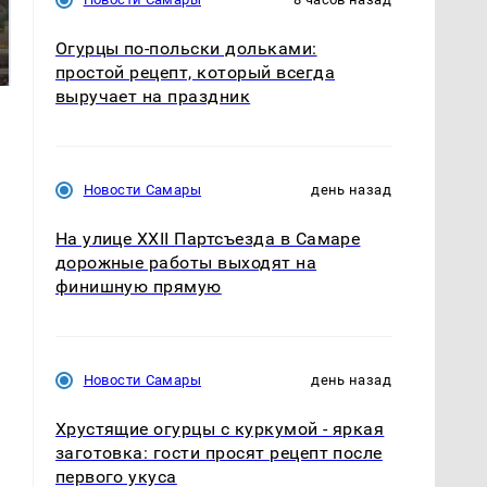
В ОАЭ произошло
Все новости по
жестокое убийство
Огурцы по‑польски дольками:
падению вертолета на
криптомиллионера
Кавказе: читать здесь
простой рецепт, который всегда
выручает на праздник
Новости Самары
день назад
На улице XXII Партсъезда в Самаре
дорожные работы выходят на
финишную прямую
Новости Самары
день назад
Хрустящие огурцы с куркумой - яркая
заготовка: гости просят рецепт после
первого укуса