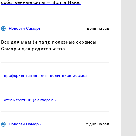
собственные силы — Волга Ньюс
Новости Самары
день назад
Все для мам (и пап): полезные сервисы
Самары для родительства
профориентация для школьников москва
отель гостиница акварель
Новости Самары
2 дня назад