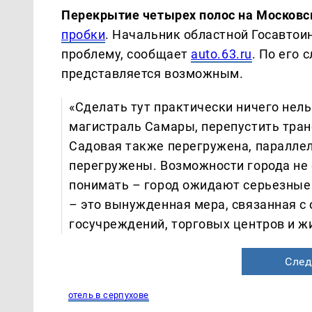
Перекрытие четырех полос на Москов
пробки
. Начальник областной Госавто
проблему, сообщает
auto.63.ru
. По его 
представляется возможным.
«Сделать тут практически ничего нель
магистраль Самары, перепустить тран
Садовая также перегружена, параллел
перегружены. Возможности города не 
понимать – город ожидают серьезные
– это вынужденная мера, связанная с
госучреждений, торговых центров и ж
След
отель в серпухове