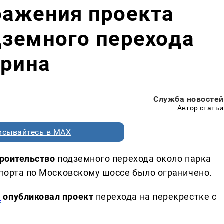
ражения проекта
дземного перехода
арина
Служба новостей
Автор статьи
исывайтесь в MAX
троительство
подземного перехода около парка
спорта по Московскому шоссе было ограничено.
в
опубликовал проект
перехода на перекрестке с