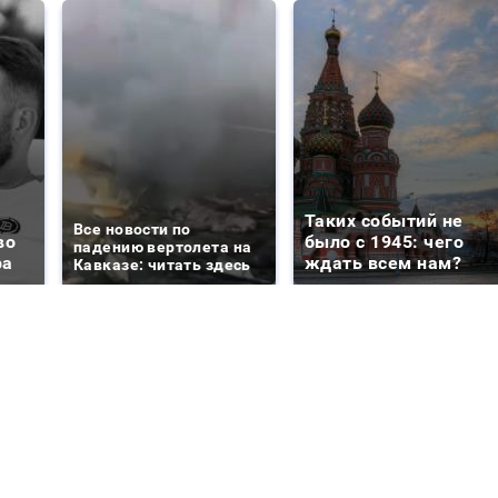
Таких событий не
Все новости по
во
было с 1945: чего
падению вертолета на
ра
ждать всем нам?
Кавказе: читать здесь