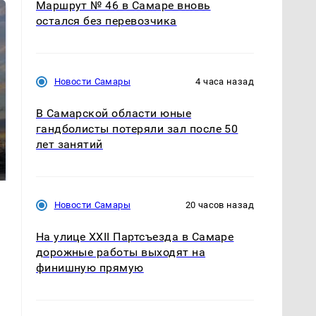
Маршрут № 46 в Самаре вновь
остался без перевозчика
Новости Самары
4 часа назад
В Самарской области юные
СМИ: В Химках на
гандболисты потеряли зал после 50
полицейскую
лет занятий
В магазинах России
машину напали и
ажиотаж из-за этого
подожгли.
продукта: что купить?
Новости Самары
20 часов назад
На улице XXII Партсъезда в Самаре
дорожные работы выходят на
финишную прямую