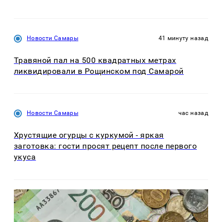
Новости Самары
41 минуту назад
Травяной пал на 500 квадратных метрах
ликвидировали в Рощинском под Самарой
Новости Самары
час назад
Хрустящие огурцы с куркумой - яркая
заготовка: гости просят рецепт после первого
укуса