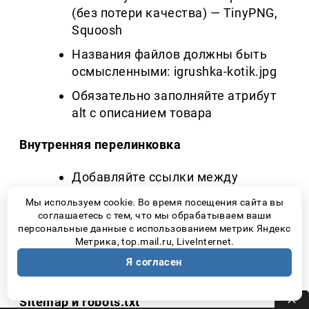
(без потери качества) — TinyPNG,
Squoosh
Названия файлов должны быть
осмысленными: igrushka-kotik.jpg
Обязательно заполняйте атрибут
alt с описанием товара
Внутренняя перелинковка
Добавляйте ссылки между
карточками, статьями,
Мы используем cookie. Во время посещения сайта вы
категориями
соглашаетесь с тем, что мы обрабатываем ваши
персональные данные с использованием метрик Яндекс
Это помогает пользователям
Метрика, top.mail.ru, LiveInternet.
ориентироваться и улучшает
Я согласен
индексацию сайта
Sitemap и robots.txt