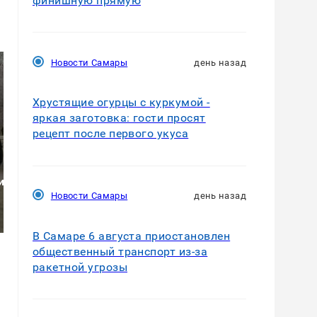
финишную прямую
Новости Самары
день назад
Хрустящие огурцы с куркумой -
яркая заготовка: гости просят
рецепт после первого укуса
и
Не ешьте эту
В ОАЭ произошло
Новости Самары
день назад
готовую еду из
жестокое убийство
магазина: список
криптомиллионера
В Самаре 6 августа приостановлен
общественный транспорт из-за
ракетной угрозы