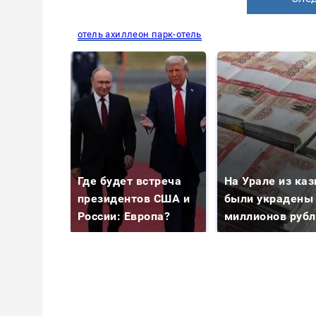
отель ахиллеон парк-отель
Где будет встреча
На Урале из ка
президентов США и
были украдены
России: Европа?
миллионов руб