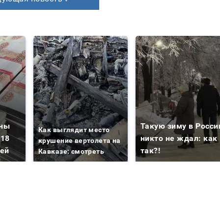
зны
Такую зиму в Росси
Как выглядит место
 18
никто не ждал: как
крушение вертолета на
лей
так?!
Кавказе: смотреть