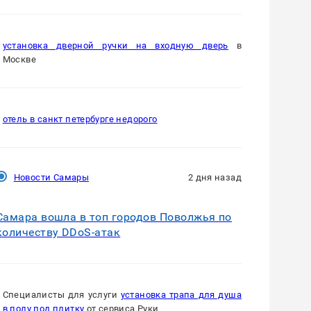
установка дверной ручки на входную дверь
в
Москве
отель в санкт петербурге недорого
Новости Самары
2 дня назад
Самара вошла в топ городов Поволжья по
количеству DDoS-атак
Специалисты для услуги
установка трапа для душа
в полу под плитку
от сервиса Руки