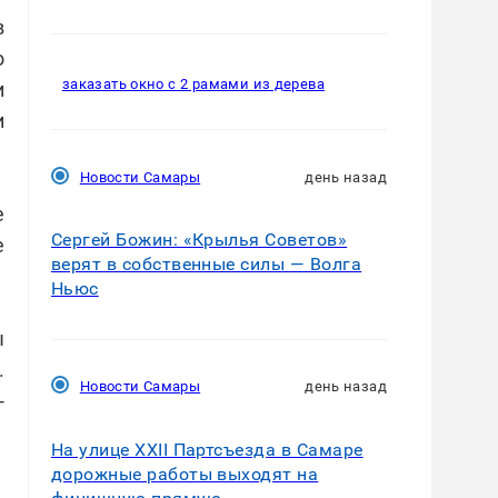
в
о
заказать окно с 2 рамами из дерева
и
и
Новости Самары
день назад
е
Сергей Божин: «Крылья Советов»
е
верят в собственные силы — Волга
Ньюс
ы
.
Новости Самары
день назад
-
На улице XXII Партсъезда в Самаре
дорожные работы выходят на