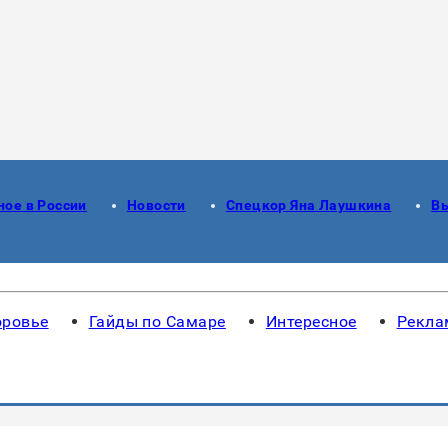
ное в России
Новости
Спецкор Яна Лаушкина
В
оровье
Гайды по Самаре
Интересное
Рекла