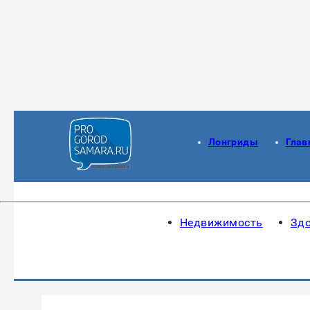
Лонгриды
Глав
Недвижимость
Зд