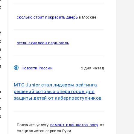
х
сколько стоит покрасить дверь
в Москве
е
х
отель ахиллеон парк-отель
ю
е
и
Новости России
2 дня назад
МТС Junior стал лидером рейтинга
ь
решений сотовых операторов для
защиты детей от киберпреступников
т
е
о
Получите услугу
ремонт планшетов sony
от
специалистов сервиса Руки