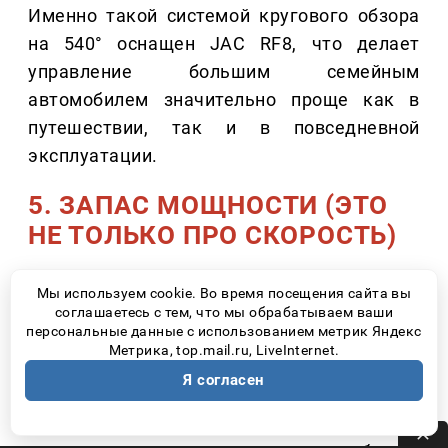
Именно такой системой кругового обзора
на 540° оснащен JAC RF8, что делает
управление большим семейным
автомобилем значительно проще как в
путешествии, так и в повседневной
эксплуатации.
5. ЗАПАС МОЩНОСТИ (ЭТО
НЕ ТОЛЬКО ПРО СКОРОСТЬ)
Есть распространенное мнение, что для
Мы используем cookie. Во время посещения сайта вы
путешествий достаточно любого
соглашаетесь с тем, что мы обрабатываем ваши
персональные данные с использованием метрик Яндекс
двигателя. На практике запас мощности
Метрика, top.mail.ru, LiveInternet.
оказывается важен совсем по другой
Я согласен
причине. Когда автомобиль полностью
загружен пассажирами и багажом, ему