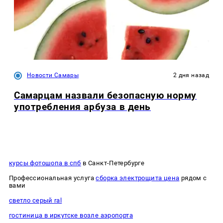
Новости Самары
2 дня назад
Самарцам назвали безопасную норму
употребления арбуза в день
курсы фотошопа в спб
в Санкт-Петербурге
Профессиональная услуга
сборка электрощита цена
рядом с
вами
светло серый ral
гостиница в иркутске возле аэропорта