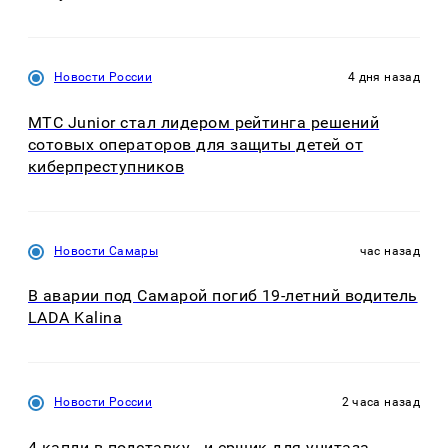
Новости России
4 дня назад
МТС Junior стал лидером рейтинга решений
сотовых операторов для защиты детей от
киберпреступников
Новости Самары
час назад
В аварии под Самарой погиб 19-летний водитель
LADA Kalina
Новости России
2 часа назад
4 капли в подставку - и ершик для унитаза