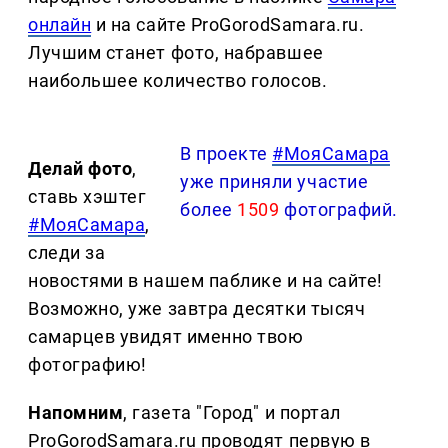
онлайн
и на сайте ProGorodSamara.ru.
Лучшим станет фото, набравшее
наибольшее количество голосов.
В проекте
#МояСамара
Делай фото
,
уже приняли участие
ставь хэштег
более
1509
фотографий.
#МояСамара
,
следи за
новостями в нашем паблике и на сайте!
Возможно, уже завтра десятки тысяч
самарцев увидят именно твою
фотографию!
Напомним
, газета "Город" и портал
ProGorodSamara.ru проводят первую в