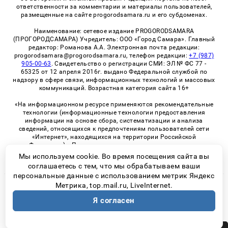
ответственности за комментарии и материалы пользователей,
размещенные на сайте progorodsamara.ru и его субдоменах.
Наименование: сетевое издание PROGORODSAMARA
(ПРОГОРОДСАМАРА) Учредитель: ООО «Город Самара». Главный
редактор: Романова А.А. Электронная почта редакции:
progorodsamara@progorodsamara.ru, телефон редакции:
+7 (987)
905-00-63
. Свидетельство о регистрации СМИ: ЭЛ № ФС 77 -
65325 от 12 апреля 2016г. выдано Федеральной службой по
надзору в сфере связи, информационных технологий и массовых
коммуникаций. Возрастная категория сайта 16+
«На информационном ресурсе применяются рекомендательные
технологии (информационные технологии предоставления
информации на основе сбора, систематизации и анализа
сведений, относящихся к предпочтениям пользователей сети
«Интернет», находящихся на территории Российской
Федерации)». Правила применения рекомендательных
технологий в виджетах рекламно-обменной сети
«СМИ2» (PDF)
Мы используем cookie. Во время посещения сайта вы
соглашаетесь с тем, что мы обрабатываем ваши
персональные данные с использованием метрик Яндекс
Метрика, top.mail.ru, LiveInternet.
© 2026 «ProGorodSamara» | Все права защищены
Я согласен
Возрастная категория сайта 16+
Политика конфиденциальности