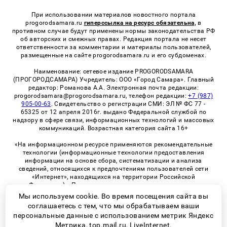
При использовании материалов новостного портала
progorodsamara.ru
гиперссылка на ресурс обязательна,
в
противном случае будут применены нормы законодательства РФ
об авторских и смежных правах. Редакция портала не несет
ответственности за комментарии и материалы пользователей,
размещенные на сайте progorodsamara.ru и его субдоменах.
Наименование: сетевое издание PROGORODSAMARA
(ПРОГОРОДСАМАРА) Учредитель: ООО «Город Самара». Главный
редактор: Романова А.А. Электронная почта редакции:
progorodsamara@progorodsamara.ru, телефон редакции:
+7 (987)
905-00-63
. Свидетельство о регистрации СМИ: ЭЛ № ФС 77 -
65325 от 12 апреля 2016г. выдано Федеральной службой по
надзору в сфере связи, информационных технологий и массовых
коммуникаций. Возрастная категория сайта 16+
«На информационном ресурсе применяются рекомендательные
технологии (информационные технологии предоставления
информации на основе сбора, систематизации и анализа
сведений, относящихся к предпочтениям пользователей сети
«Интернет», находящихся на территории Российской
Федерации)». Правила применения рекомендательных
технологий в виджетах рекламно-обменной сети
«СМИ2» (PDF)
Мы используем cookie. Во время посещения сайта вы
соглашаетесь с тем, что мы обрабатываем ваши
персональные данные с использованием метрик Яндекс
Метрика, top.mail.ru, LiveInternet.