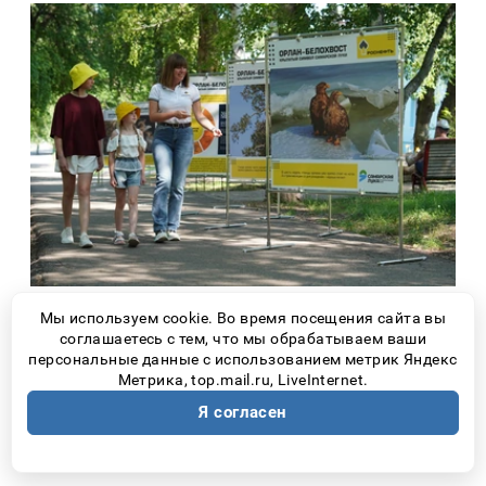
Мы используем cookie. Во время посещения сайта вы
За четыре года проект заметно
соглашаетесь с тем, что мы обрабатываем ваши
персональные данные с использованием метрик Яндекс
расширился. Если сначала основной
Метрика, top.mail.ru, LiveInternet.
задачей были научные исследования, то
Я согласен
сегодня большое внимание уделяется
экологическому просвещению.