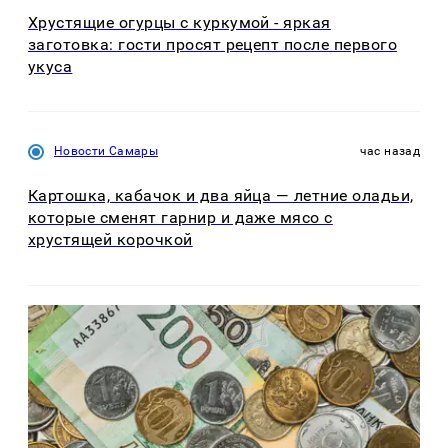
Хрустящие огурцы с куркумой - яркая
заготовка: гости просят рецепт после первого
укуса
Новости Самары
час назад
Картошка, кабачок и два яйца — летние оладьи,
которые сменят гарнир и даже мясо с
хрустящей корочкой