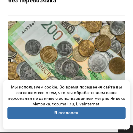
без перевозчика
Мы используем cookie. Во время посещения сайта вы
соглашаетесь с тем, что мы обрабатываем ваши
Новости Самары
3 дня назад
персональные данные с использованием метрик Яндекс
Метрика, top.mail.ru, LiveInternet.
Житель Самары 10 лет получал пенсию
Я согласен
по поддельным документам об
инвалидности