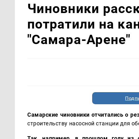
Чиновники расск
потратили на ка
"Самара-Арене"
Подп
Самарские чиновники отчитались о ре
строительству насосной станции для о
Так, например, в прошлом году из о