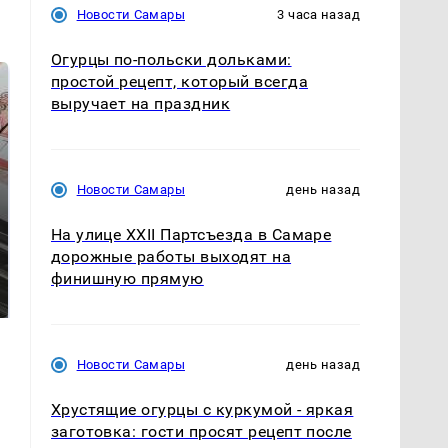
Новости Самары
3 часа назад
Огурцы по‑польски дольками:
простой рецепт, который всегда
выручает на праздник
Новости Самары
день назад
На улице XXII Партсъезда в Самаре
дорожные работы выходят на
Таких событий не
Все новости по
финишную прямую
было с 1945: чего
падению вертолета на
ждать всем нам?
Кавказе: читать здесь
Новости Самары
день назад
Хрустящие огурцы с куркумой - яркая
заготовка: гости просят рецепт после