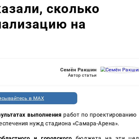
азали, сколько
нализацию на
Семён Ракшин
Автор статьи
исывайтесь в MAX
зультатах выполнения
работ по проектированию 
беспечения нужд стадиона «Самара-Арена».
бластного и городского
бюджета на эти цел