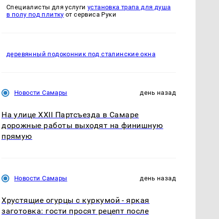
Специалисты для услуги
установка трапа для душа
в полу под плитку
от сервиса Руки
деревянный подоконник под сталинские окна
Новости Самары
день назад
На улице XXII Партсъезда в Самаре
дорожные работы выходят на финишную
прямую
Новости Самары
день назад
Хрустящие огурцы с куркумой - яркая
заготовка: гости просят рецепт после