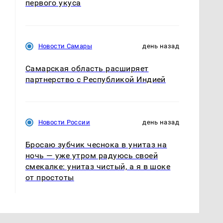
первого укуса
Новости Самары
день назад
Самарская область расширяет
партнерство с Республикой Индией
Новости России
день назад
Бросаю зубчик чеснока в унитаз на
ночь — уже утром радуюсь своей
смекалке: унитаз чистый, а я в шоке
от простоты