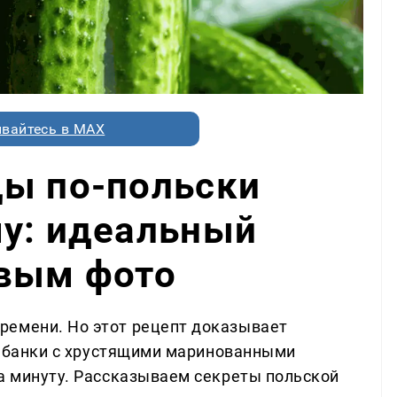
вайтесь в MAX
цы по-польски
му: идеальный
овым фото
ремени. Но этот рецепт доказывает
вы банки с хрустящими маринованными
за минуту. Рассказываем секреты польской