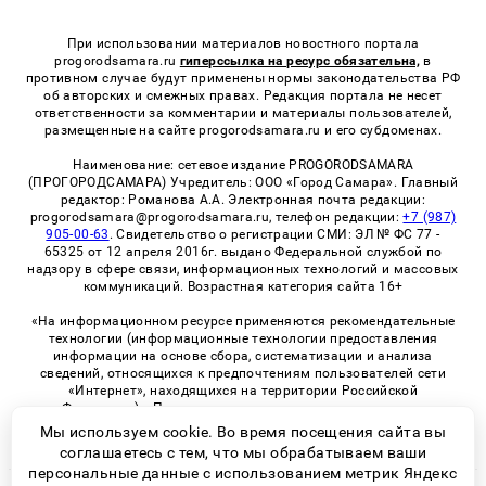
При использовании материалов новостного портала
progorodsamara.ru
гиперссылка на ресурс обязательна,
в
противном случае будут применены нормы законодательства РФ
об авторских и смежных правах. Редакция портала не несет
ответственности за комментарии и материалы пользователей,
размещенные на сайте progorodsamara.ru и его субдоменах.
Наименование: сетевое издание PROGORODSAMARA
(ПРОГОРОДСАМАРА) Учредитель: ООО «Город Самара». Главный
редактор: Романова А.А. Электронная почта редакции:
progorodsamara@progorodsamara.ru, телефон редакции:
+7 (987)
905-00-63
. Свидетельство о регистрации СМИ: ЭЛ № ФС 77 -
65325 от 12 апреля 2016г. выдано Федеральной службой по
надзору в сфере связи, информационных технологий и массовых
коммуникаций. Возрастная категория сайта 16+
«На информационном ресурсе применяются рекомендательные
технологии (информационные технологии предоставления
информации на основе сбора, систематизации и анализа
сведений, относящихся к предпочтениям пользователей сети
«Интернет», находящихся на территории Российской
Федерации)». Правила применения рекомендательных
технологий в виджетах рекламно-обменной сети
«СМИ2» (PDF)
Мы используем cookie. Во время посещения сайта вы
соглашаетесь с тем, что мы обрабатываем ваши
персональные данные с использованием метрик Яндекс