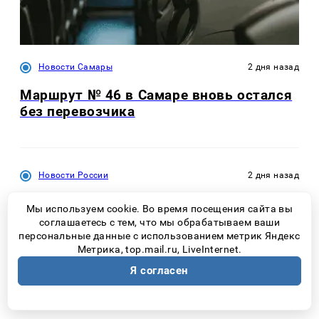
Новости Самары
2 дня назад
Маршрут № 46 в Самаре вновь остался
без перевозчика
Новости России
2 дня назад
МТС Junior стал лидером рейтинга решений
Мы используем cookie. Во время посещения сайта вы
сотовых операторов для защиты детей от
соглашаетесь с тем, что мы обрабатываем ваши
персональные данные с использованием метрик Яндекс
киберпреступников
Метрика, top.mail.ru, LiveInternet.
Я согласен
Новости Самары
12 часов назад