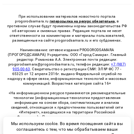
При использовании материалов новостного портала
progorodsamara.ru
гиперссылка на ресурс обязательна,
в
противном случае будут применены нормы законодательства РФ
об авторских и смежных правах. Редакция портала не несет
ответственности за комментарии и материалы пользователей,
размещенные на сайте progorodsamara.ru и его субдоменах.
Наименование: сетевое издание PROGORODSAMARA
(ПРОГОРОДСАМАРА) Учредитель: ООО «Город Самара». Главный
редактор: Романова А.А. Электронная почта редакции:
progorodsamara@progorodsamara.ru, телефон редакции:
+7 (987)
905-00-63
. Свидетельство о регистрации СМИ: ЭЛ № ФС 77 -
65325 от 12 апреля 2016г. выдано Федеральной службой по
надзору в сфере связи, информационных технологий и массовых
коммуникаций. Возрастная категория сайта 16+
«На информационном ресурсе применяются рекомендательные
технологии (информационные технологии предоставления
информации на основе сбора, систематизации и анализа
сведений, относящихся к предпочтениям пользователей сети
«Интернет», находящихся на территории Российской
Федерации)». Правила применения рекомендательных
технологий в виджетах рекламно-обменной сети
«СМИ2» (PDF)
Мы используем cookie. Во время посещения сайта вы
соглашаетесь с тем, что мы обрабатываем ваши