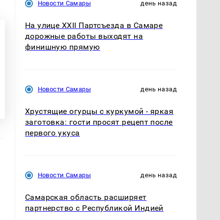
Новости Самары
день назад
На улице XXII Партсъезда в Самаре
дорожные работы выходят на
финишную прямую
Новости Самары
день назад
Хрустящие огурцы с куркумой - яркая
заготовка: гости просят рецепт после
первого укуса
Новости Самары
день назад
Самарская область расширяет
партнерство с Республикой Индией