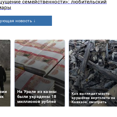
ощущение семейственности»: любительский
мары
ующая новость ↓
сии
На Урале из казны
Как выглядит место
ак
были украдены 18
крушение вертолета на
миллионов рублей
Кавказе: смотреть