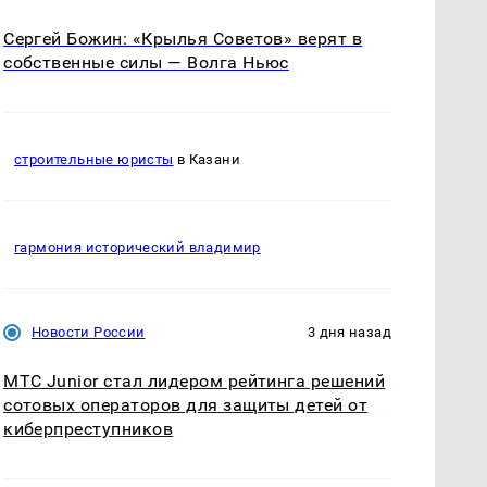
Сергей Божин: «Крылья Советов» верят в
собственные силы — Волга Ньюс
строительные юристы
в Казани
гармония исторический владимир
Новости России
3 дня назад
МТС Junior стал лидером рейтинга решений
сотовых операторов для защиты детей от
киберпреступников