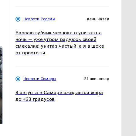
Новости России
день назад
Бросаю зубчик чеснока в унитаз на
ночь — уже утром радуюсь своей
смекалке: унитаз чистый, а я в шоке
от простоты
Новости Самары
21 час назад
8 августа в Самаре ожидается жара
до +33 градусов
Не ешьте эту
В ОАЭ произошло
готовую еду из
жестокое убийство
магазина: список
криптомиллионера