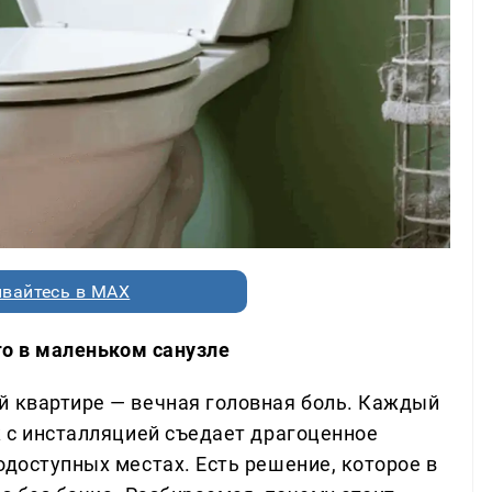
вайтесь в MAX
его в маленьком санузле
й квартире — вечная головная боль. Каждый
к с инсталляцией съедает драгоценное
одоступных местах. Есть решение, которое в