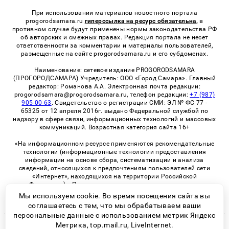
При использовании материалов новостного портала
progorodsamara.ru
гиперссылка на ресурс обязательна,
в
противном случае будут применены нормы законодательства РФ
об авторских и смежных правах. Редакция портала не несет
ответственности за комментарии и материалы пользователей,
размещенные на сайте progorodsamara.ru и его субдоменах.
Наименование: сетевое издание PROGORODSAMARA
(ПРОГОРОДСАМАРА) Учредитель: ООО «Город Самара». Главный
редактор: Романова А.А. Электронная почта редакции:
progorodsamara@progorodsamara.ru, телефон редакции:
+7 (987)
905-00-63
. Свидетельство о регистрации СМИ: ЭЛ № ФС 77 -
65325 от 12 апреля 2016г. выдано Федеральной службой по
надзору в сфере связи, информационных технологий и массовых
коммуникаций. Возрастная категория сайта 16+
«На информационном ресурсе применяются рекомендательные
технологии (информационные технологии предоставления
информации на основе сбора, систематизации и анализа
сведений, относящихся к предпочтениям пользователей сети
«Интернет», находящихся на территории Российской
Федерации)». Правила применения рекомендательных
технологий в виджетах рекламно-обменной сети
«СМИ2» (PDF)
Мы используем cookie. Во время посещения сайта вы
соглашаетесь с тем, что мы обрабатываем ваши
персональные данные с использованием метрик Яндекс
Метрика, top.mail.ru, LiveInternet.
© 2026 «ProGorodSamara» | Все права защищены