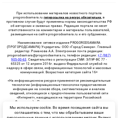
При использовании материалов новостного портала
progorodsamara.ru
гиперссылка на ресурс обязательна,
в
противном случае будут применены нормы законодательства РФ
об авторских и смежных правах. Редакция портала не несет
ответственности за комментарии и материалы пользователей,
размещенные на сайте progorodsamara.ru и его субдоменах.
Наименование: сетевое издание PROGORODSAMARA
(ПРОГОРОДСАМАРА) Учредитель: ООО «Город Самара». Главный
редактор: Романова А.А. Электронная почта редакции:
progorodsamara@progorodsamara.ru, телефон редакции:
+7 (987)
905-00-63
. Свидетельство о регистрации СМИ: ЭЛ № ФС 77 -
65325 от 12 апреля 2016г. выдано Федеральной службой по
надзору в сфере связи, информационных технологий и массовых
коммуникаций. Возрастная категория сайта 16+
«На информационном ресурсе применяются рекомендательные
технологии (информационные технологии предоставления
информации на основе сбора, систематизации и анализа
сведений, относящихся к предпочтениям пользователей сети
«Интернет», находящихся на территории Российской
Федерации)». Правила применения рекомендательных
технологий в виджетах рекламно-обменной сети
«СМИ2» (PDF)
Мы используем cookie. Во время посещения сайта вы
соглашаетесь с тем, что мы обрабатываем ваши
персональные данные с использованием метрик Яндекс