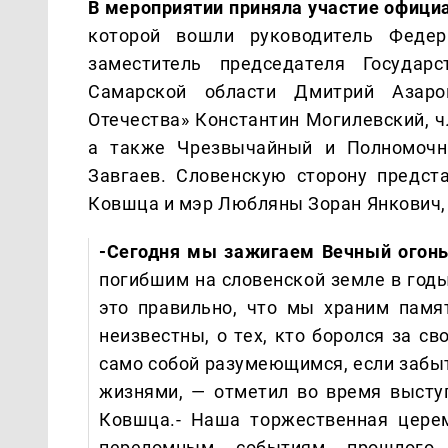
В мероприятии приняла участие офици
которой вошли руководитель Федера
заместитель председателя Государ
Самарской области Дмитрий Азаро
Отечества» Константин Могилевский, ч
а также Чрезвычайный и Полномочн
Завгаев. Словенскую сторону предст
Ковшца и мэр Любляны Зоран Янкович,
-Сегодня мы зажигаем Вечный огонь
погибшим на словенской земле в годы
это правильно, что мы храним памя
неизвестны, о тех, кто боролся за с
само собой разумеющимся, если забыт
жизнями, — отметил во время высту
Ковшца.- Наша торжественная цере
переломным событиям прошлого,