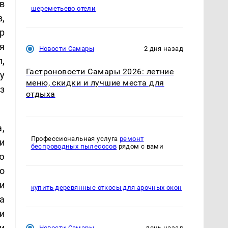
в
шереметьево отели
,
р
я
Новости Самары
2 дня назад
,
Гастроновости Самары 2026: летние
у
меню, скидки и лучшие места для
з
отдыха
,
Профессиональная услуга
ремонт
и
беспроводных пылесосов
рядом с вами
ю
о
и
купить деревянные откосы для арочных окон
а
и
и
Новости Самары
день назад