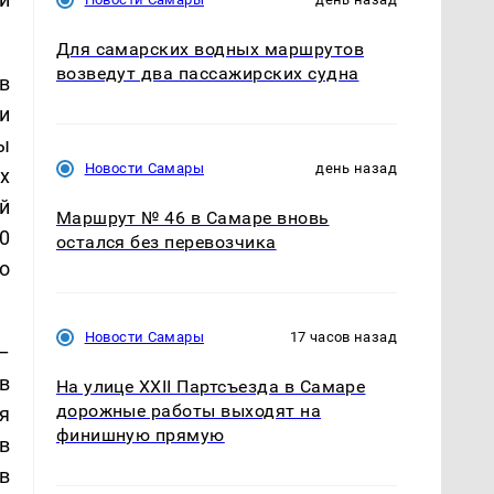
Для самарских водных маршрутов
возведут два пассажирских судна
в
и
ы
Новости Самары
день назад
х
й
Маршрут № 46 в Самаре вновь
0
остался без перевозчика
о
Новости Самары
17 часов назад
–
в
На улице XXII Партсъезда в Самаре
дорожные работы выходят на
я
финишную прямую
в
в