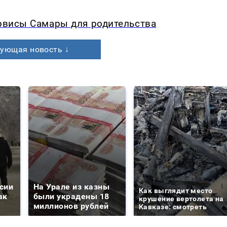
ервисы Самары для родительства
ующая новость ↓
сии
На Урале из казны
Как выглядит место
ак
были украдены 18
крушение вертолета на
миллионов рублей
Кавказе: смотреть