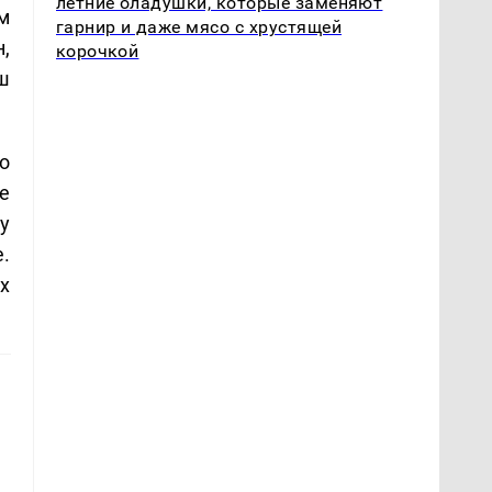
летние оладушки, которые заменяют
м
гарнир и даже мясо с хрустящей
,
корочкой
ш
о
е
у
.
х