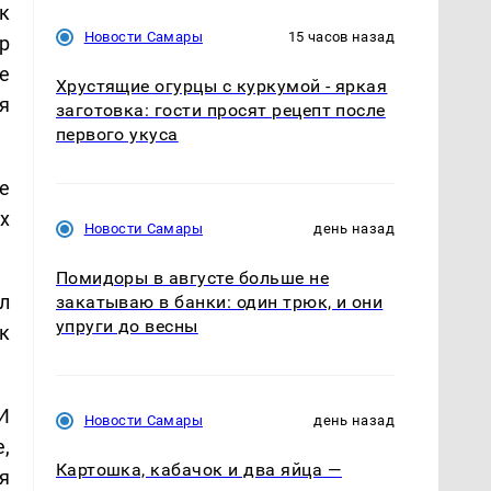
к
Новости Самары
15 часов назад
р
е
Хрустящие огурцы с куркумой - яркая
я
заготовка: гости просят рецепт после
первого укуса
е
х
Новости Самары
день назад
Помидоры в августе больше не
л
закатываю в банки: один трюк, и они
упруги до весны
к
И
Новости Самары
день назад
,
Картошка, кабачок и два яйца —
я