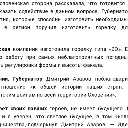
словенская сторона рассказала, что готовится 
казать содействие в данном вопросе. Губернато
ятия, которые способны изготовить необходимы
 в регион поручил изготовить горелку дл
ская
компания изготовила горелку типа «ВО». Е
ую работу при самых неблагоприятных погодны
ть регулировки формы и высоты факела.
нии, Губернатор
Дмитрий Азаров поблагодари
отношение «к общей истории наших стран, 
ским воинам по всей территории Словении».
вает своих павших
героев, не имеет будущего. 
и я уверен, это светлое будущее, в том числе
дничества,-подчеркнул Дмитрий Азаров. — Иде