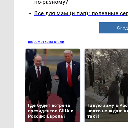
по-разному?
Все для мам (и пап): полезные с
След
шереметьево отели
Где будет встреча
Такую зиму в Рос
президентов США и
никто не ждал: к
России: Европа?
так?!