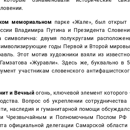
Словении.
ском мемориальном
парке «Жале», был открыт 
оссии Владимира Путина и Президента Словени
а символична: двумя полукругами расположен
 символизирующие годы Первой и Второй мировы
авль. Этот мотив художники взяли из известно
Гамзатова «Журавли». Здесь же, буквально в 5
нумент участникам словенского антифашистског
нит и Вечный
огонь, ключевой элемент которого 
одства. Вопрос об укреплении сотрудничества 
яти, наследия и гуманитарной помощи обсуждалс
 и Чрезвычайным и Полномочным Послом РФ 
ита официальной делегации Самарской области 