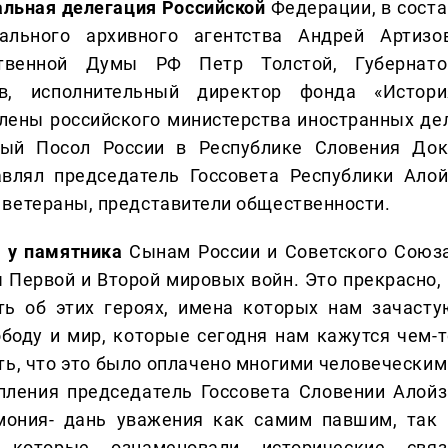
альная делегация Российской
Федерации, в соста
льного архивного агентства Андрей Артизов
ственной Думы РФ Петр Толстой, Губернато
в, исполнительный директор фонда «Истори
лены российского министерства иностранных дел
ый Посол России в Республике Словения Док
авлял председатель Госсовета Республики Алой
 ветераны, представители общественности.
 у памятника
Сынам России и Советского Союза
 Первой и Второй мировых войн. Это прекрасно, 
ть об этих героях, имена которых нам зачасту
вободу и мир, которые сегодня нам кажутся чем-т
ь, что это было оплачено многими человеческим
пления председатель Госсовета Словении Алойз
мония- дань уважения как самим павшим, так 
 которые ознаменовали исторические связ