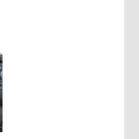
Не ешьте эту
В ОАЭ произошло
готовую еду из
жестокое убийство
магазина: список
криптомиллионера