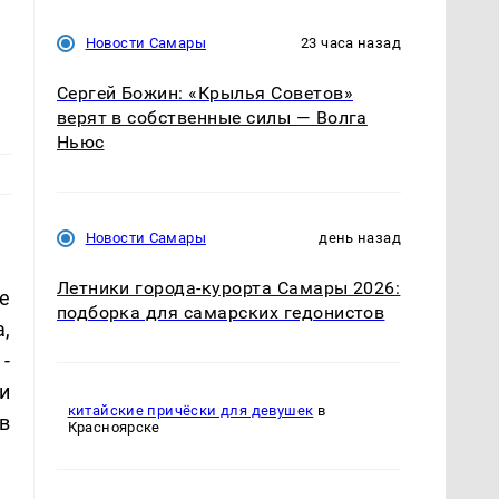
Новости Самары
23 часа назад
Сергей Божин: «Крылья Советов»
верят в собственные силы — Волга
Ньюс
Новости Самары
день назад
Летники города-курорта Самары 2026:
е
подборка для самарских гедонистов
,
-
и
китайские причёски для девушек
в
в
Красноярске