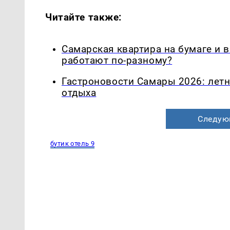
Читайте также:
Самарская квартира на бумаге и 
работают по-разному?
Гастроновости Самары 2026: летн
отдыха
Следую
бутик отель 9