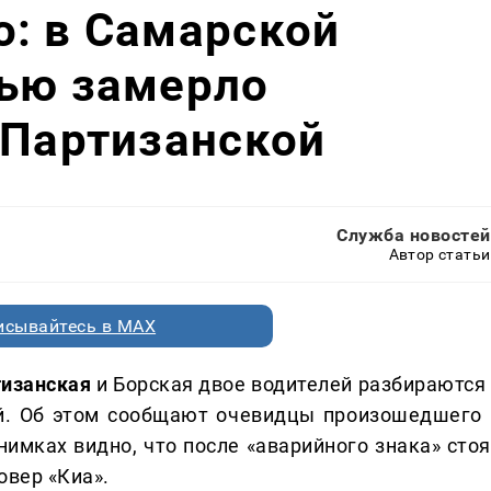
: в Самарской
тью замерло
 Партизанской
Служба новостей
Автор статьи
исывайтесь в MAX
тизанская
и Борская двое водителей разбираются 
ший. Об этом сообщают очевидцы произошедшего 
нимках видно, что после «аварийного знака» стоя
овер «Киа».