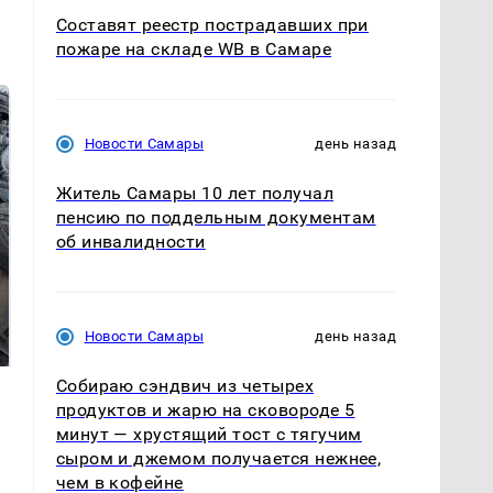
Составят реестр пострадавших при
пожаре на складе WB в Самаре
Новости Самары
день назад
Житель Самары 10 лет получал
пенсию по поддельным документам
об инвалидности
Не ешьте эту
В ОАЭ произошло
готовую еду из
жестокое убийство
Новости Самары
день назад
магазина: список
криптомиллионера
Собираю сэндвич из четырех
продуктов и жарю на сковороде 5
минут — хрустящий тост с тягучим
сыром и джемом получается нежнее,
чем в кофейне