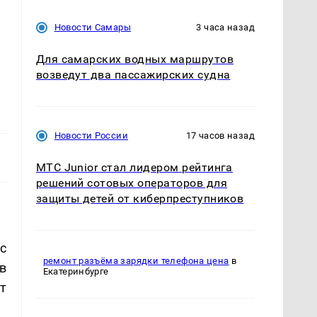
Новости Самары
3 часа назад
Для самарских водных маршрутов
возведут два пассажирских судна
Новости России
17 часов назад
МТС Junior стал лидером рейтинга
решений сотовых операторов для
защиты детей от киберпреступников
с
ремонт разъёма зарядки телефона цена
в
в
Екатеринбурге
т