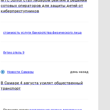
МТС Junior стал лидером рейтинга решений
сотовых операторов для защиты детей от
киберпреступников
стоимость услуги банкротства физического лица
бутик отель 9
Новости Самары
день назад
В Самаре 4 августа усилят общественный
транспорт
Получите услугу
реставрация старых деревянных