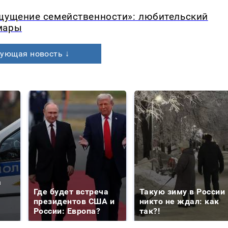
ощущение семейственности»: любительский
мары
ующая новость ↓
а
Где будет встреча
Такую зиму в России
президентов США и
никто не ждал: как
России: Европа?
так?!