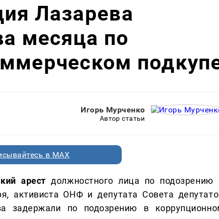
дия Лазарева
ва месяца по
оммерческом подкуп
Игорь Мурченко
Автор статьи
исывайтесь в MAX
мкий арест
должностного лица по подозрению 
ря, активиста ОНФ и депутата Совета депутато
ва задержали по подозрению в коррупционно