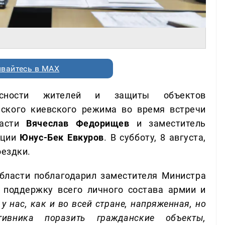
вайтесь в MAX
асности жителей и защиты объектов
еского киевского режима во время встречи
ласти
Вячеслав Федорищев
и заместитель
ации
Юнус-Бек Евкуров
. В субботу, 8 августа,
оездки.
области поблагодарил заместителя Министра
 поддержку всего личного состава армии и
у нас, как и во всей стране, напряженная, но
тивника поразить гражданские объекты,