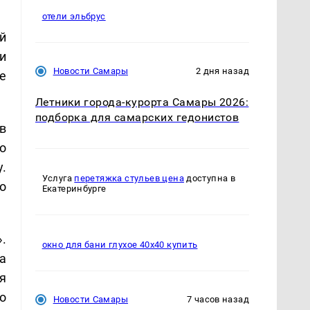
отели эльбрус
й
и
Новости Самары
2 дня назад
е
Летники города-курорта Самары 2026:
подборка для самарских гедонистов
в
о
.
Услуга
перетяжка стульев цена
доступна в
о
Екатеринбурге
.
окно для бани глухое 40х40 купить
а
я
о
Новости Самары
7 часов назад