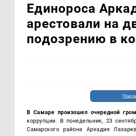
Единороса Арка
арестовали на д
подозрению в к
Подп
В Самаре произошел очередной гро
коррупции. В понедельник, 23 сентяб
Самарского района Аркадия Лазаре