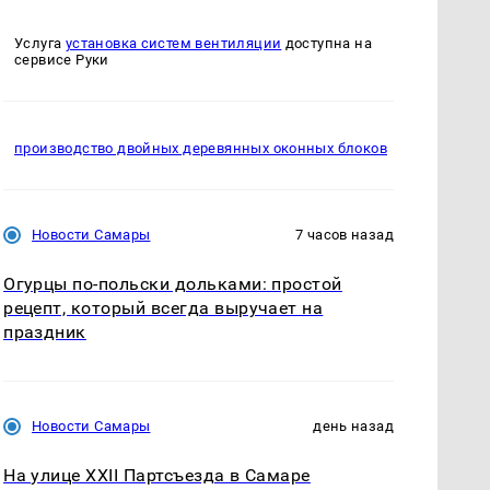
Услуга
установка систем вентиляции
доступна на
сервисе Руки
производство двойных деревянных оконных блоков
Новости Самары
7 часов назад
Огурцы по‑польски дольками: простой
рецепт, который всегда выручает на
праздник
Новости Самары
день назад
На улице XXII Партсъезда в Самаре