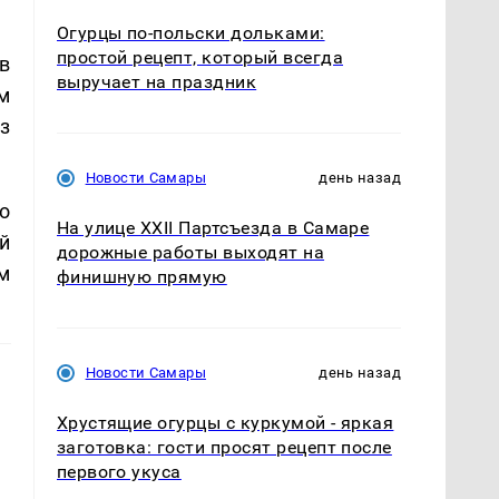
Огурцы по‑польски дольками:
простой рецепт, который всегда
в
выручает на праздник
м
з
Новости Самары
день назад
о
На улице XXII Партсъезда в Самаре
й
дорожные работы выходят на
м
финишную прямую
Новости Самары
день назад
Хрустящие огурцы с куркумой - яркая
заготовка: гости просят рецепт после
первого укуса