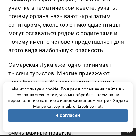
участие в тематическом квесте, узнать,
почему орлана называют «крылатым
санитаром», сколько лет молодые птицы
могут оставаться рядом с родителями и
почему именно человек представляет для
этого вида наибольшую опасность.
Самарская Лука ежегодно принимает
тысячи туристов. Многие приезжают
полюбоваться Жигулёвскими горами и
Мы используем cookie. Во время посещения сайта вы
волжскими пейзажами, даже не
соглашаетесь с тем, что мы обрабатываем ваши
подозревая, что рядом могут находиться
персональные данные с использованием метрик Яндекс
Метрика, top.mail.ru, LiveInternet.
гнезда краснокнижных птиц. Именно
поэтому специалисты национального
Я согласен
парка постоянно напоминают простые, но
очень важные правила: