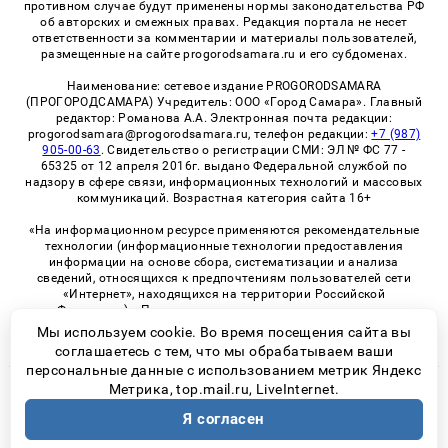
противном случае будут применены нормы законодательства РФ
об авторских и смежных правах. Редакция портала не несет
ответственности за комментарии и материалы пользователей,
размещенные на сайте progorodsamara.ru и его субдоменах.
Наименование: сетевое издание PROGORODSAMARA
(ПРОГОРОДСАМАРА) Учредитель: ООО «Город Самара». Главный
редактор: Романова А.А. Электронная почта редакции:
progorodsamara@progorodsamara.ru, телефон редакции:
+7 (987)
905-00-63
. Свидетельство о регистрации СМИ: ЭЛ № ФС 77 -
65325 от 12 апреля 2016г. выдано Федеральной службой по
надзору в сфере связи, информационных технологий и массовых
коммуникаций. Возрастная категория сайта 16+
«На информационном ресурсе применяются рекомендательные
технологии (информационные технологии предоставления
информации на основе сбора, систематизации и анализа
сведений, относящихся к предпочтениям пользователей сети
«Интернет», находящихся на территории Российской
Федерации)». Правила применения рекомендательных
технологий в виджетах рекламно-обменной сети
«СМИ2» (PDF)
Мы используем cookie. Во время посещения сайта вы
соглашаетесь с тем, что мы обрабатываем ваши
персональные данные с использованием метрик Яндекс
Метрика, top.mail.ru, LiveInternet.
© 2026 «ProGorodSamara» | Все права защищены
Я согласен
Возрастная категория сайта 16+
Политика конфиденциальности