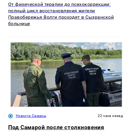
От физической терапии до психокоррекции:
полный цикл восстановления жители
Правобережья Волги проходят в Сызранской
больнице
Новости Самары
22 часа назад
Под Самарой после столкновения