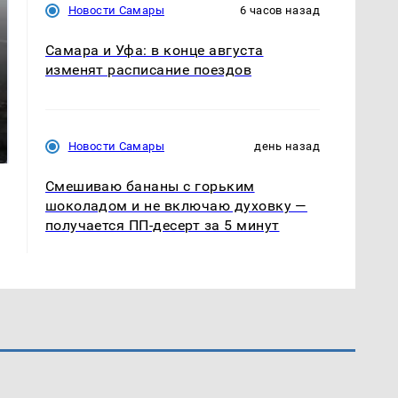
Новости Самары
6 часов назад
Самара и Уфа: в конце августа
изменят расписание поездов
Таких событий не
В магазинах России
было с 1945: чего
ажиотаж из-за этого
ждать всем нам?
Новости Самары
день назад
продукта: что купить?
Смешиваю бананы с горьким
шоколадом и не включаю духовку —
получается ПП-десерт за 5 минут