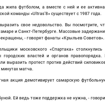
а жила футболом, а вместе с ней и ее активна
ой команды «Ultras’8» существует с 1987 года.
ыразить свое недовольство. Вы посмотрите, чт
 Самаре и Санкт-Петербурге. Массовые задержани
екращены, - говорят фанаты «Крыльев Советов».
ельщики московского «Спартака» столкнулись 
ы городских властей и органов правопорядка. 
ли выразить протест против действий силовиков
 минутах матча.
тная акция демотивирует самарскую футбольну
буной. Ей ведь тоже поддержка не нужна, - говор