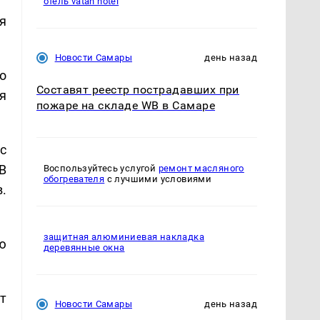
отель vatan hotel
я
Новости Самары
день назад
о
Составят реестр пострадавших при
я
пожаре на складе WB в Самаре
с
В
Воспользуйтесь услугой
ремонт масляного
обогревателя
с лучшими условиями
.
защитная алюминиевая накладка
ю
деревянные окна
ит
Новости Самары
день назад