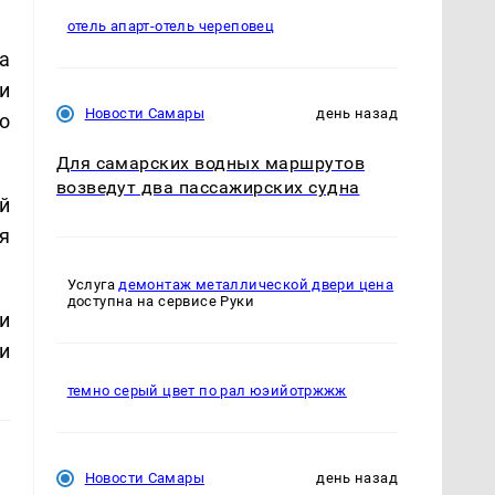
отель апарт-отель череповец
а
и
Новости Самары
день назад
о
Для самарских водных маршрутов
возведут два пассажирских судна
й
я
Услуга
демонтаж металлической двери цена
доступна на сервисе Руки
и
и
темно серый цвет по рал юэийотржжж
Новости Самары
день назад