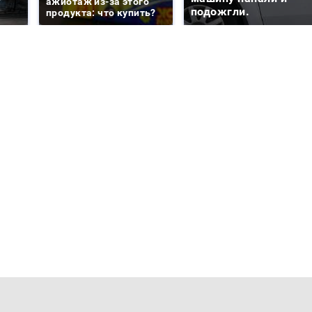
ажиотаж из-за этого
подожгли.
продукта: что купить?