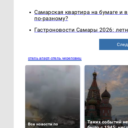
Самарская квартира на бумаге и 
по-разному?
Гастроновости Самары 2026: летн
След
отель апарт-отель череповец
Таких событий н
Все новости по
было с 1945: чег