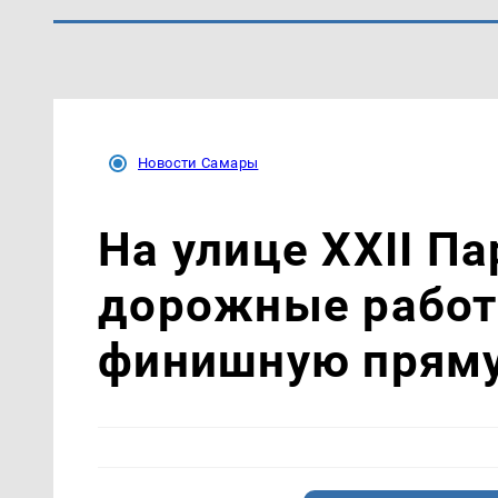
Новости Самары
На улице XXII П
дорожные работ
финишную прям