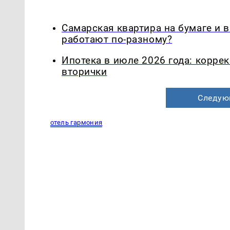
Самарская квартира на бумаге и 
работают по-разному?
Ипотека в июле 2026 года: корре
вторички
Следую
отель гармония