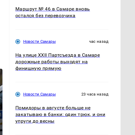
Маршрут № 46 в Самаре вновь
остался без перевозчика
Новости Самары
час назад
На улице XXII Партсъезда в Самаре
дорожные работы выходят на
финишную прямую
Новости Самары
23 часа назад
Помидоры в августе больше не
закатываю в банки: один трюк, и они
упруги до весны
Где будет встреча
Такую зиму в России
президентов США и
никто не ждал: как