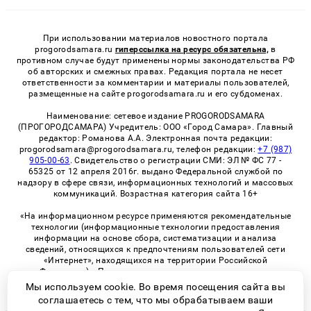
При использовании материалов новостного портала
progorodsamara.ru
гиперссылка на ресурс обязательна,
в
противном случае будут применены нормы законодательства РФ
об авторских и смежных правах. Редакция портала не несет
ответственности за комментарии и материалы пользователей,
размещенные на сайте progorodsamara.ru и его субдоменах.
Наименование: сетевое издание PROGORODSAMARA
(ПРОГОРОДСАМАРА) Учредитель: ООО «Город Самара». Главный
редактор: Романова А.А. Электронная почта редакции:
progorodsamara@progorodsamara.ru, телефон редакции:
+7 (987)
905-00-63
. Свидетельство о регистрации СМИ: ЭЛ № ФС 77 -
65325 от 12 апреля 2016г. выдано Федеральной службой по
надзору в сфере связи, информационных технологий и массовых
коммуникаций. Возрастная категория сайта 16+
«На информационном ресурсе применяются рекомендательные
технологии (информационные технологии предоставления
информации на основе сбора, систематизации и анализа
сведений, относящихся к предпочтениям пользователей сети
«Интернет», находящихся на территории Российской
Федерации)». Правила применения рекомендательных
технологий в виджетах рекламно-обменной сети
«СМИ2» (PDF)
Мы используем cookie. Во время посещения сайта вы
соглашаетесь с тем, что мы обрабатываем ваши