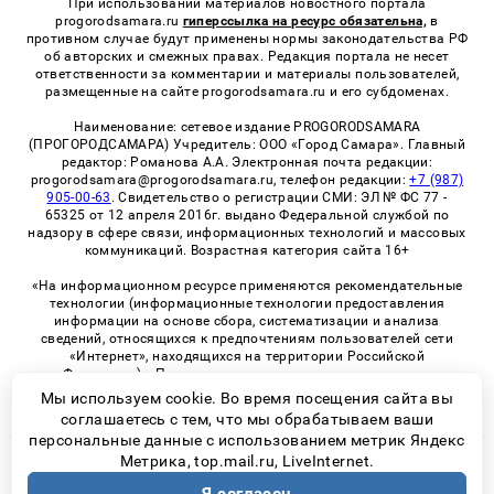
При использовании материалов новостного портала
progorodsamara.ru
гиперссылка на ресурс обязательна,
в
противном случае будут применены нормы законодательства РФ
об авторских и смежных правах. Редакция портала не несет
ответственности за комментарии и материалы пользователей,
размещенные на сайте progorodsamara.ru и его субдоменах.
Наименование: сетевое издание PROGORODSAMARA
(ПРОГОРОДСАМАРА) Учредитель: ООО «Город Самара». Главный
редактор: Романова А.А. Электронная почта редакции:
progorodsamara@progorodsamara.ru, телефон редакции:
+7 (987)
905-00-63
. Свидетельство о регистрации СМИ: ЭЛ № ФС 77 -
65325 от 12 апреля 2016г. выдано Федеральной службой по
надзору в сфере связи, информационных технологий и массовых
коммуникаций. Возрастная категория сайта 16+
«На информационном ресурсе применяются рекомендательные
технологии (информационные технологии предоставления
информации на основе сбора, систематизации и анализа
сведений, относящихся к предпочтениям пользователей сети
«Интернет», находящихся на территории Российской
Федерации)». Правила применения рекомендательных
технологий в виджетах рекламно-обменной сети
«СМИ2» (PDF)
Мы используем cookie. Во время посещения сайта вы
соглашаетесь с тем, что мы обрабатываем ваши
персональные данные с использованием метрик Яндекс
Метрика, top.mail.ru, LiveInternet.
© 2026 «ProGorodSamara» | Все права защищены
Возрастная категория сайта 16+