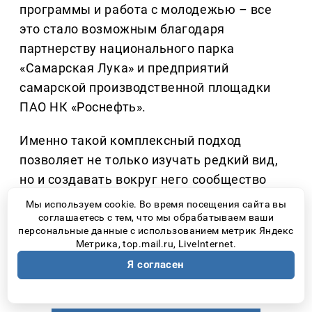
программы и работа с молодежью
–
все
это стало возможным благодаря
партнерству национального парка
«Самарская Лука» и предприятий
самарской производственной площадки
ПАО НК «Роснефть».
Именно такой комплексный подход
позволяет не только изучать редкий вид,
но и создавать вокруг него сообщество
людей, понимающих, что природа
Мы используем cookie. Во время посещения сайта вы
нуждается не столько в громких словах,
соглашаетесь с тем, что мы обрабатываем ваши
персональные данные с использованием метрик Яндекс
сколько в ответственном отношении
Метрика, top.mail.ru, LiveInternet.
каждого человека.
Я согласен
Количество прочтений: 2640