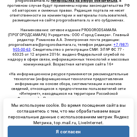
progorodsamara.ru
гиперссылка на ресурс обязательна,
в
противном случае будут применены нормы законодательства РФ
об авторских и смежных правах. Редакция портала не несет
ответственности за комментарии и материалы пользователей,
размещенные на сайте progorodsamara.ru и его субдоменах.
Наименование: сетевое издание PROGORODSAMARA
(ПРОГОРОДСАМАРА) Учредитель: ООО «Город Самара». Главный
редактор: Романова А.А. Электронная почта редакции:
progorodsamara@progorodsamara.ru, телефон редакции:
+7 (987)
905-00-63
. Свидетельство о регистрации СМИ: ЭЛ № ФС 77 -
65325 от 12 апреля 2016г. выдано Федеральной службой по
надзору в сфере связи, информационных технологий и массовых
коммуникаций. Возрастная категория сайта 16+
«На информационном ресурсе применяются рекомендательные
технологии (информационные технологии предоставления
информации на основе сбора, систематизации и анализа
сведений, относящихся к предпочтениям пользователей сети
«Интернет», находящихся на территории Российской
Федерации)». Правила применения рекомендательных
технологий в виджетах рекламно-обменной сети
«СМИ2» (PDF)
Мы используем cookie. Во время посещения сайта вы
соглашаетесь с тем, что мы обрабатываем ваши
персональные данные с использованием метрик Яндекс
Метрика, top.mail.ru, LiveInternet.
© 2026 «ProGorodSamara» | Все права защищены
Я согласен
Возрастная категория сайта 16+