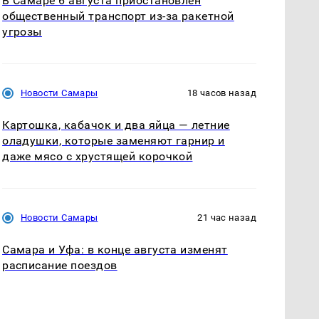
В Самаре 6 августа приостановлен
общественный транспорт из-за ракетной
угрозы
Новости Самары
18 часов назад
Картошка, кабачок и два яйца — летние
оладушки, которые заменяют гарнир и
даже мясо с хрустящей корочкой
Новости Самары
21 час назад
Самара и Уфа: в конце августа изменят
расписание поездов