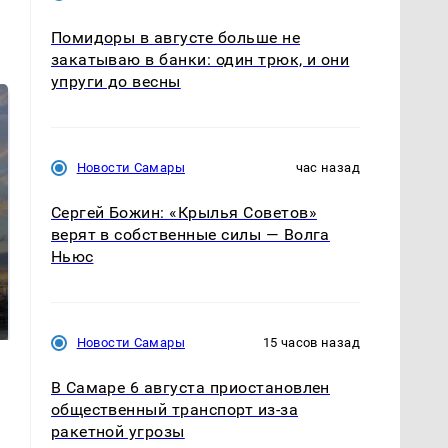
Помидоры в августе больше не
закатываю в банки: один трюк, и они
упруги до весны
Новости Самары
час назад
Сергей Божин: «Крылья Советов»
верят в собственные силы — Волга
Ньюс
СМИ: В Химках на
полицейскую
В магазинах России
машину напали и
ажиотаж из-за этого
подожгли.
продукта: что купить?
Новости Самары
15 часов назад
В Самаре 6 августа приостановлен
общественный транспорт из-за
ракетной угрозы