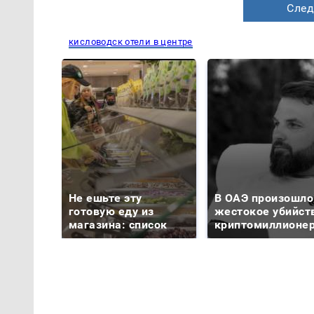
След
кисловодск отели в центре
Не ешьте эту
В ОАЭ произошло
готовую еду из
жестокое убийст
магазина: список
криптомиллионе